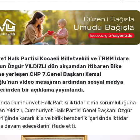
t Halk Partisi Kocaeli Milletvekili ve TBMM İdare
un Özgür YILDIZLI dün akşamdan itibaren ülke
e yerleşen CHP 7.Genel Başkanı Kemal
ğlu'nun video mesajının ardından sosyal medya
erinden bir açıklama yayınlandı.
nda Cumhuriyet Halk Partisi iktidar olma sorumluluğuna
n Yıldızlı, Cumhuriyet Halk Partisi Genel Başkanı Özgür
rliğinde kararlılıkla ve birlik beraberlik içerisinde iktidar
 devam edeceklerini ifade etti.