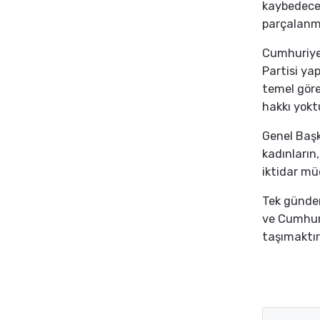
kaybedeceğ
parçalanma
Cumhuriyet
Partisi ya
temel göre
hakkı yokt
Genel Başk
kadınların
iktidar mü
Tek gündem
ve Cumhuriy
taşımaktır