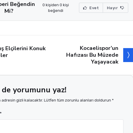
beri Beğendin
0 kişiden 0 kişi
Evet
Hayır
Mi?
beğendi
Kocaelispor’un
ış Elçilerini Konuk
Hafızası Bu Müzede
iler
Yaşayacak
 de yorumunu yaz!
adresin gizli kalacaktır. Lütfen tüm zorunlu alanları doldurun *
*