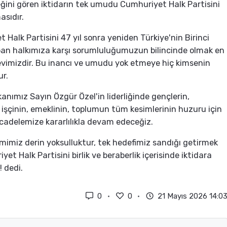
ini gören iktidarın tek umudu Cumhuriyet Halk Partisini
sıdır.
 Halk Partisini 47 yıl sonra yeniden Türkiye'nin Birinci
pan halkımıza karşı sorumluluğumuzun bilincinde olmak en
vimizdir. Bu inancı ve umudu yok etmeye hiç kimsenin
ur.
anımız Sayın Özgür Özel'in liderliğinde gençlerin,
, işçinin, emeklinin, toplumun tüm kesimlerinin huzuru için
cadelemize kararlılıkla devam edeceğiz.
imiz derin yoksulluktur, tek hedefimiz sandığı getirmek
et Halk Partisini birlik ve beraberlik içerisinde iktidara
! dedi.
0
0
21 Mayıs 2026 14:0