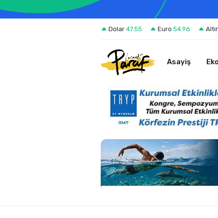
Dolar
47.55
Euro
54.96
Altı
Asayiş
Ek