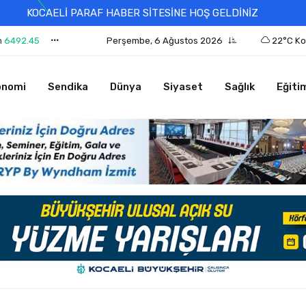
KOCAELİ PARAF HABER SİTESİNE HOŞ GELDİNİZ
n
6492.45
Perşembe, 6 Ağustos 2026
22°C Ko
onomi
Sendika
Dünya
Siyaset
Sağlık
Eğiti