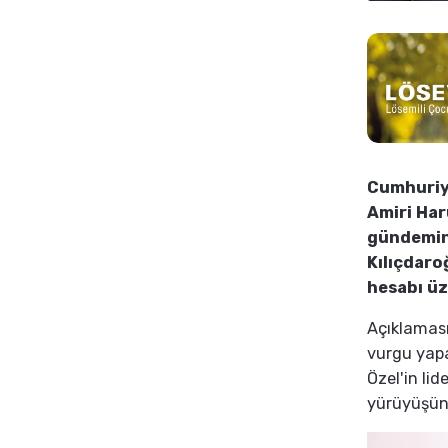
Cumhuriye
Amiri Har
gündemin
Kılıçdaro
hesabı üz
Açıklaması
vurgu yapa
Özel'in lide
yürüyüşüne