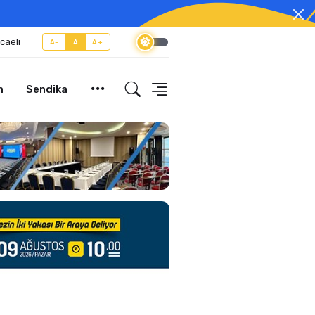
caeli
A-
A
A+
m
Sendika