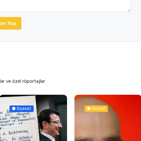
um Yap
lar ve özel röportajlar
Siyaset
Güncel