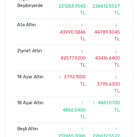
Beşibiryerde
221283.9543
226612.5527
TL
TL
Ata Altın
43990.5846
44789.3045
TL
TL
Ziynet Altın
42577.9200
43416.6400
TL
TL
14 Ayar Altın
3792.1000
TL
3795.6300
TL
18 Ayar Altın
4861.0700
4856.5400
TL
TL
Beşli Altın
212965.0086
226612.5527