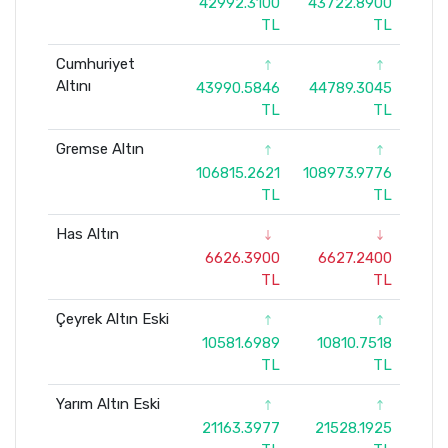
42992.3100
43722.8900
TL
TL
Cumhuriyet
Altını
43990.5846
44789.3045
TL
TL
Gremse Altın
106815.2621
108973.9776
TL
TL
Has Altın
6626.3900
6627.2400
TL
TL
Çeyrek Altın Eski
10581.6989
10810.7518
TL
TL
Yarım Altın Eski
21163.3977
21528.1925