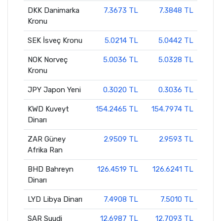
DKK Danimarka
7.3673 TL
7.3848 TL
Kronu
SEK İsveç Kronu
5.0214 TL
5.0442 TL
NOK Norveç
5.0036 TL
5.0328 TL
Kronu
JPY Japon Yeni
0.3020 TL
0.3036 TL
KWD Kuveyt
154.2465 TL
154.7974 TL
Dinarı
ZAR Güney
2.9509 TL
2.9593 TL
Afrika Ran
BHD Bahreyn
126.4519 TL
126.6241 TL
Dinarı
LYD Libya Dinarı
7.4908 TL
7.5010 TL
SAR Suudi
12.6987 TL
12.7093 TL