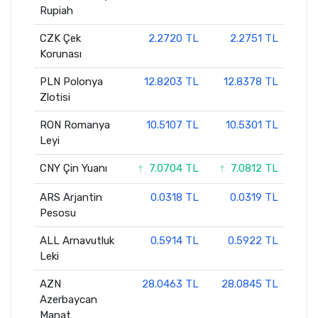
Rupiah
CZK Çek
2.2720 TL
2.2751 TL
Korunası
PLN Polonya
12.8203 TL
12.8378 TL
Zlotisi
RON Romanya
10.5107 TL
10.5301 TL
Leyi
CNY Çin Yuanı
7.0704 TL
7.0812 TL
ARS Arjantin
0.0318 TL
0.0319 TL
Pesosu
ALL Arnavutluk
0.5914 TL
0.5922 TL
Leki
AZN
28.0463 TL
28.0845 TL
Azerbaycan
Manat