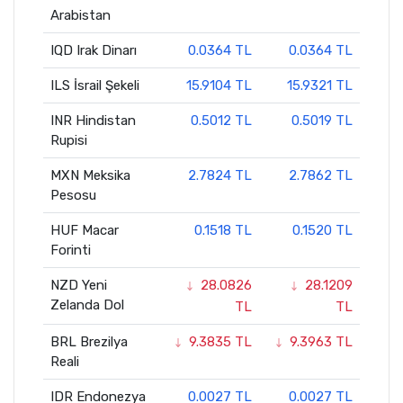
Arabistan
IQD Irak Dinarı
0.0364 TL
0.0364 TL
ILS İsrail Şekeli
15.9104 TL
15.9321 TL
INR Hindistan
0.5012 TL
0.5019 TL
Rupisi
MXN Meksika
2.7824 TL
2.7862 TL
Pesosu
HUF Macar
0.1518 TL
0.1520 TL
Forinti
NZD Yeni
28.0826
28.1209
Zelanda Dol
TL
TL
BRL Brezilya
9.3835 TL
9.3963 TL
Reali
IDR Endonezya
0.0027 TL
0.0027 TL