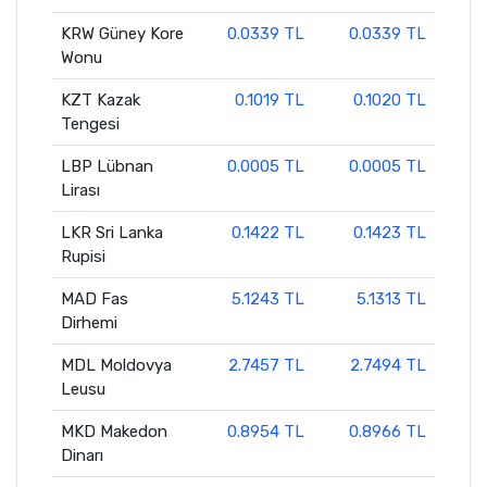
KRW Güney Kore
0.0339 TL
0.0339 TL
Wonu
KZT Kazak
0.1019 TL
0.1020 TL
Tengesi
LBP Lübnan
0.0005 TL
0.0005 TL
Lirası
LKR Sri Lanka
0.1422 TL
0.1423 TL
Rupisi
MAD Fas
5.1243 TL
5.1313 TL
Dirhemi
MDL Moldovya
2.7457 TL
2.7494 TL
Leusu
MKD Makedon
0.8954 TL
0.8966 TL
Dinarı