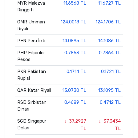
MYR Malezya
11.6568 TL
11.6727 TL
Ringgiti
OMR Umman
124.0018 TL
124.1706 TL
Riyali
PEN Peru İnti
14.0895 TL
14.1086 TL
PHP Filipinler
0.7853 TL
0.7864 TL
Pesos
PKR Pakistan
0.1714 TL
0.1721 TL
Rupisi
QAR Katar Riyali
13.0730 TL
13.1095 TL
RSD Sırbistan
0.4689 TL
0.4712 TL
Dinarı
SGD Singapur
37.2927
37.3434
Doları
TL
TL