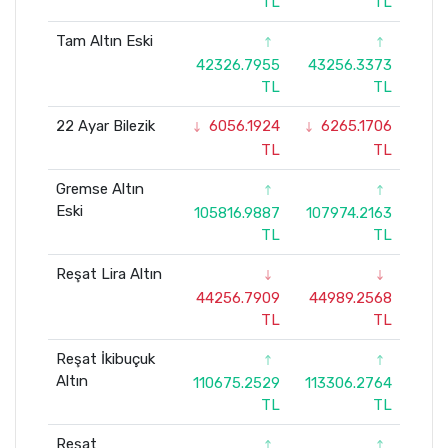
TL
TL
Tam Altın Eski
42326.7955
43256.3373
TL
TL
22 Ayar Bilezik
6056.1924
6265.1706
TL
TL
Gremse Altın
Eski
105816.9887
107974.2163
TL
TL
Reşat Lira Altın
44256.7909
44989.2568
TL
TL
Reşat İkibuçuk
Altın
110675.2529
113306.2764
TL
TL
Reşat