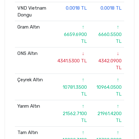
VND Vietnam
0.0018 TL
0.0018 TL
Dongu
Gram Altın
6659.6900
6660.5500
TL
TL
ONS Altın
4341.5300 TL
4342.0900
TL
Çeyrek Altın
10781.3500
10964.0500
TL
TL
Yarım Altın
21562.7100
21961.4200
TL
TL
Tam Altın