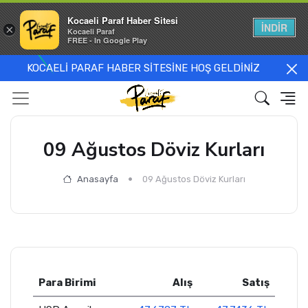
Kocaeli Paraf Haber Sitesi
İNDİR
×
Kocaeli Paraf
FREE - In Google Play
KOCAELİ PARAF HABER SİTESİNE HOŞ GELDİNİZ
09 Ağustos Döviz Kurları
Anasayfa
09 Ağustos Döviz Kurları
Para Birimi
Alış
Satış