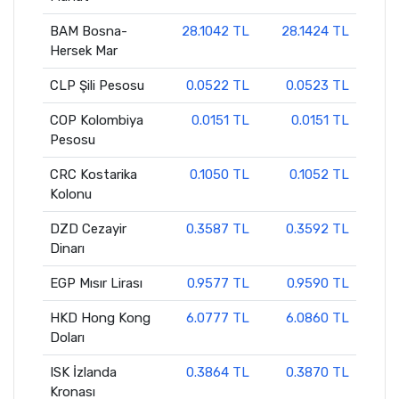
BAM Bosna-
28.1042 TL
28.1424 TL
Hersek Mar
CLP Şili Pesosu
0.0522 TL
0.0523 TL
COP Kolombiya
0.0151 TL
0.0151 TL
Pesosu
CRC Kostarika
0.1050 TL
0.1052 TL
Kolonu
DZD Cezayir
0.3587 TL
0.3592 TL
Dinarı
EGP Mısır Lirası
0.9577 TL
0.9590 TL
HKD Hong Kong
6.0777 TL
6.0860 TL
Doları
ISK İzlanda
0.3864 TL
0.3870 TL
Kronası