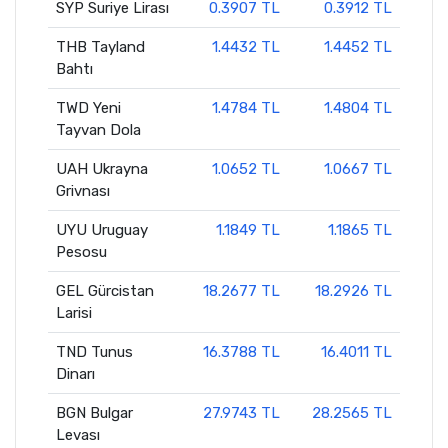
SYP Suriye Lirası
0.3907 TL
0.3912 TL
THB Tayland
1.4432 TL
1.4452 TL
Bahtı
TWD Yeni
1.4784 TL
1.4804 TL
Tayvan Dola
UAH Ukrayna
1.0652 TL
1.0667 TL
Grivnası
UYU Uruguay
1.1849 TL
1.1865 TL
Pesosu
GEL Gürcistan
18.2677 TL
18.2926 TL
Larisi
TND Tunus
16.3788 TL
16.4011 TL
Dinarı
BGN Bulgar
27.9743 TL
28.2565 TL
Levası