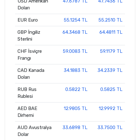
USD Amerikan
47.6787 TL
47.7436 TL
Doları
EUR Euro
55.1254 TL
55.2510 TL
GBP İngiliz
64.3468 TL
64.4811 TL
Sterlini
CHF İsviçre
59.0083 TL
59.1179 TL
Frangı
CAD Kanada
34.1883 TL
34.2339 TL
Doları
RUB Rus
0.5822 TL
0.5825 TL
Rublesi
AED BAE
12.9805 TL
12.9992 TL
Dirhemi
AUD Avustralya
33.6898 TL
33.7500 TL
Dolar