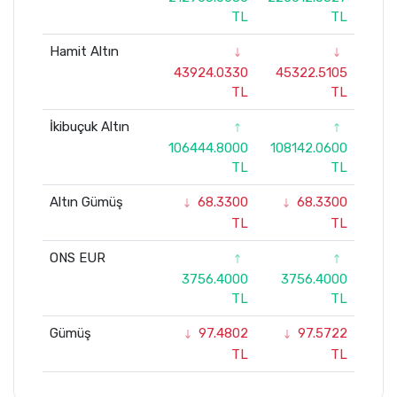
TL
TL
Hamit Altın
43924.0330
45322.5105
TL
TL
İkibuçuk Altın
106444.8000
108142.0600
TL
TL
Altın Gümüş
68.3300
68.3300
TL
TL
ONS EUR
3756.4000
3756.4000
TL
TL
Gümüş
97.4802
97.5722
TL
TL