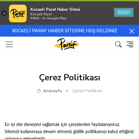
Kocaeli Paraf Haber Sitesi
İNDİR
×
Kocaeli Paraf
FREE - In Google Play
KOCAELİ PARAF HABER SİTESİNE HOŞ GELDİNİZ
Çerez Politikası
Anasayfa
Çerez Politikası
En iyi site deneyimi sağlamak için çerezlerden faydalanıyoruz.
Sitemizi kullanmaya devam etmeniz gizlilik politikamızı kabul ettiğiniz