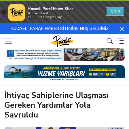
Kocaeli Paraf Haber Sitesi
İNDİR
×
Kocaeli Paraf
FREE - In Google Play
KOCAELİ PARAF HABER SİTESİNE HOŞ GELDİNİZ
İhtiyaç Sahiplerine Ulaşması
Gereken Yardımlar Yola
Savruldu