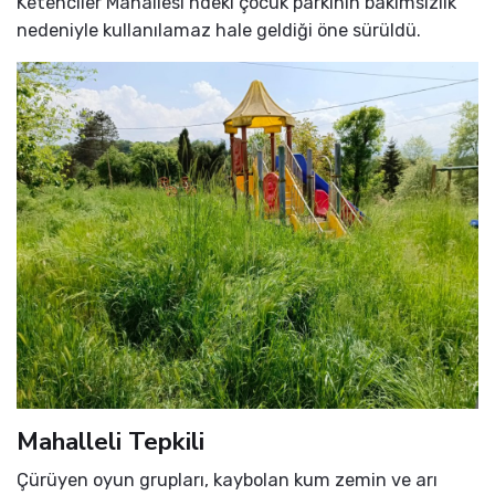
Ketenciler Mahallesi’ndeki çocuk parkının bakımsızlık
nedeniyle kullanılamaz hale geldiği öne sürüldü.
Mahalleli Tepkili
Çürüyen oyun grupları, kaybolan kum zemin ve arı