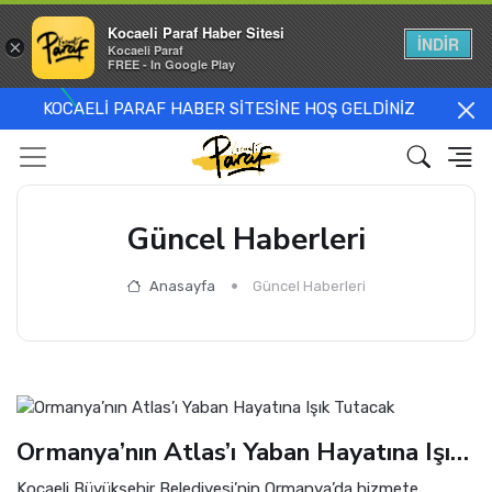
Kocaeli Paraf Haber Sitesi
İNDİR
×
Kocaeli Paraf
FREE - In Google Play
KOCAELİ PARAF HABER SİTESİNE HOŞ GELDİNİZ
Güncel Haberleri
Anasayfa
Güncel Haberleri
Ormanya’nın Atlas’ı Yaban Hayatına Işık Tutacak
Kocaeli Büyükşehir Belediyesi’nin Ormanya’da hizmete