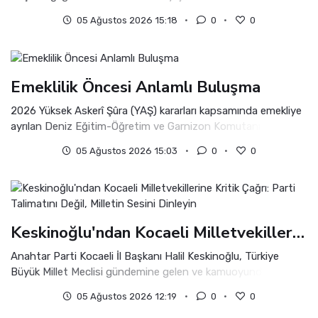
05 Ağustos 2026 15:18
0
0
Emeklilik Öncesi Anlamlı Buluşma
2026 Yüksek Askerî Şûra (YAŞ) kararları kapsamında emekliye
ayrılan Deniz Eğitim-Öğretim ve Garnizon Komutanı
Tuğamiral Selçuk Akarı, Kocaeli Valisi İlhami Aktaş'a veda
05 Ağustos 2026 15:03
0
0
ziyaretinde bulundu.
Keskinoğlu'ndan Kocaeli Milletvekillerine Kritik Çağrı: Parti Talimatını Değil, Milletin Sesini Dinleyin
Anahtar Parti Kocaeli İl Başkanı Halil Keskinoğlu, Türkiye
Büyük Millet Meclisi gündemine gelen ve kamuoyunda "Millî
Dayanışma ve Toplumsal Bütünleşme" başlığıyla
05 Ağustos 2026 12:19
0
0
değerlendirilen kanun teklifine ilişkin dikkat çeken