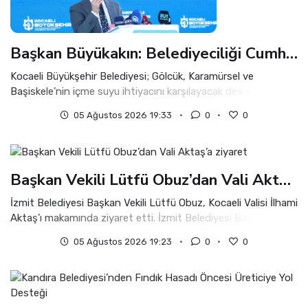
Başkan Büyükakın: Belediyeciliği Cumhurbaşkanımızdan Öğrendik
Kocaeli Büyükşehir Belediyesi; Gölcük, Karamürsel ve
Başiskele’nin içme suyu ihtiyacını karşılayacak dev yatırımı
tamamladı.
05 Ağustos 2026 19:33
0
0
Başkan Vekili Lütfü Obuz’dan Vali Aktaş’a ziyaret
İzmit Belediyesi Başkan Vekili Lütfü Obuz, Kocaeli Valisi İlhami
Aktaş’ı makamında ziyaret etti. İzmit Belediyesi Başkan Vekili
Lütfü Obuz, Kocaeli Valisi İlhami Aktaş'ı makamında ziyaret
05 Ağustos 2026 19:23
0
0
ederek kent gündemine ilişkin görüş alışverişinde bulundu.