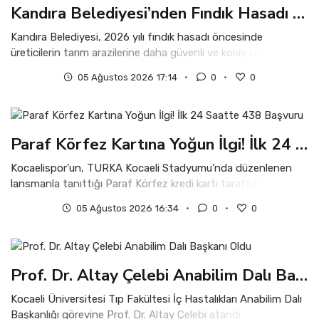
Kandıra Belediyesi’nden Fındık Hasadı Öncesi Üreticiye Yol Desteği
Kandıra Belediyesi, 2026 yılı fındık hasadı öncesinde
üreticilerin tarım arazilerine daha güvenli ve kolay ulaşabilmesi
amacıyla kırsal mahallelerde arazi bağlantı yollarında bakım,
05 Ağustos 2026 17:14
0
0
onarım ve düzenleme çalışmalarını aralıksız sürdürüyor.
Paraf Körfez Kartına Yoğun İlgi! İlk 24 Saatte 438 Başvuru
Kocaelispor'un, TURKA Kocaeli Stadyumu'nda düzenlenen
lansmanla tanıttığı Paraf Körfez kredi kartı taraftarlardan
yoğun ilgi gördü. Kulüp, kart için ilk 24 saat içinde 438
05 Ağustos 2026 16:34
0
0
başvuru yapıldığını açıkladı.
Prof. Dr. Altay Çelebi Anabilim Dalı Başkanı Oldu
Kocaeli Üniversitesi Tıp Fakültesi İç Hastalıkları Anabilim Dalı
Başkanlığı görevine Prof. Dr. Altay Çelebi atandı.