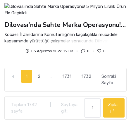
açıklamalarda bulundu.
Dilovası'nda Sahte Marka Operasyonu! 5 Milyon Liralık Ürün Ele Geçirildi
Kocaeli İl Jandarma Komutanlığı'nın kaçakçılıkla mücadele
kapsamında yürüttüğü çalışmalar sonucunda Dilovası'nda
düzenlenen operasyonda, ünlü markalara ait milyonlarca lira
05 Ağustos 2026 12:09
0
0
değerinde sahte çanta ele geçirildi.
1
2
..
1731
1732
Sonraki
Sayfa
Toplam 1732
|
Sayfaya
Zıpla
sayfa
git: