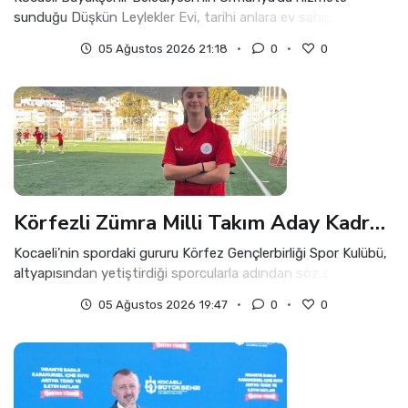
sunduğu Düşkün Leylekler Evi, tarihi anlara ev sahipliği
yapmaya devam ediyor.
05 Ağustos 2026 21:18
0
0
Körfezli Zümra Milli Takım Aday Kadrosunda
Kocaeli’nin spordaki gururu Körfez Gençlerbirliği Spor Kulübü,
altyapısından yetiştirdiği sporcularla adından söz ettirmeye
devam ediyor.
05 Ağustos 2026 19:47
0
0