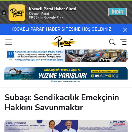
Kocaeli Paraf Haber Sitesi
İNDİR
×
Kocaeli Paraf
FREE - In Google Play
KOCAELİ PARAF HABER SİTESİNE HOŞ GELDİNİZ
Subaşı: Sendikacılık Emekçinin
Hakkını Savunmaktır