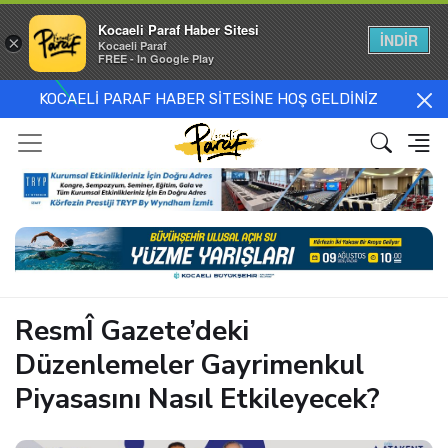
Kocaeli Paraf Haber Sitesi
İNDİR
×
Kocaeli Paraf
FREE - In Google Play
KOCAELİ PARAF HABER SİTESİNE HOŞ GELDİNİZ
ResmÎ Gazete’deki
Düzenlemeler Gayrimenkul
Piyasasını Nasıl Etkileyecek?