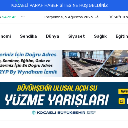
KOCAELİ PARAF HABER SİTESİNE HOŞ GELDİNİZ
n
6492.45
Perşembe, 6 Ağustos 2026
30°C Ko
onomi
Sendika
Dünya
Siyaset
Sağlık
Eğiti