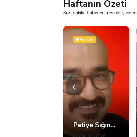
Haftanın Özeti
Son dakika haberleri, resimler, video
Güncel
Güncel
Patiye Sığınan İnsan
Kandıra'da Denize Girişlere Kısıtlama! Sadece 5 Plaj Açık
02 Ağustos 2026
31 Temmuz 2026