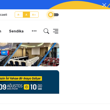
caeli
A-
A
A+
m
Sendika