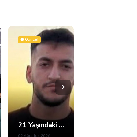
Güncel
Güncel
Kandıra'da 5 Plajda Denize Girmek Yasaklandı
Servisçiler Büyükşehir Önünde Toplandı, Gerginlik Yaşandı
02 Ağustos 2026
30 Temmuz 2026