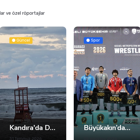
lar ve özel röportajlar
Spor
Güncel
Büyükakın’dan Net Mesaj: 2028’e Hazırız
21 Yaşındaki Efe Berat Mama Hayatını Kaybetti
05 Ağustos 2026
02 Ağustos 2026