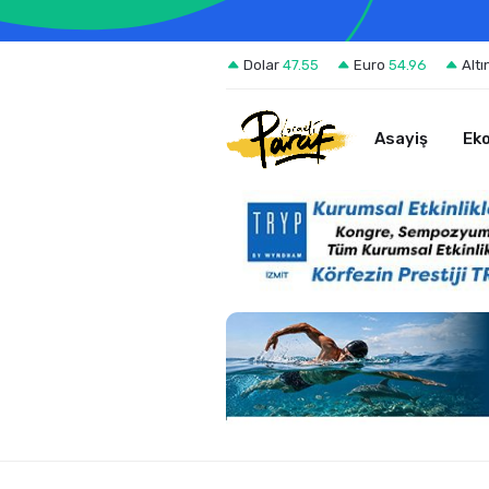
Dolar
47.55
Euro
54.96
Altı
Asayiş
Ek