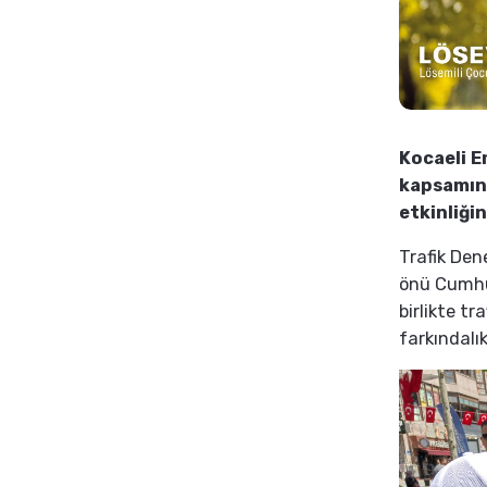
Kocaeli E
kapsamınd
etkinliğin
Trafik Den
önü Cumhur
birlikte t
farkındalık