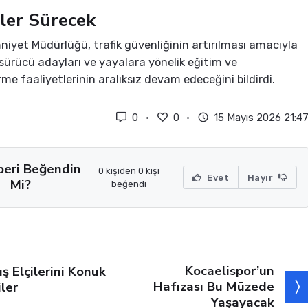
ler Sürecek
niyet Müdürlüğü, trafik güvenliğinin artırılması amacıyla
 sürücü adayları ve yayalara yönelik eğitim ve
rme faaliyetlerinin aralıksız devam edeceğini bildirdi.
0
0
15 Mayıs 2026 21:4
beri Beğendin
0 kişiden 0 kişi
Evet
Hayır
Mi?
beğendi
Kocaelispor’un
ış Elçilerini Konuk
Hafızası Bu Müzede
iler
Yaşayacak