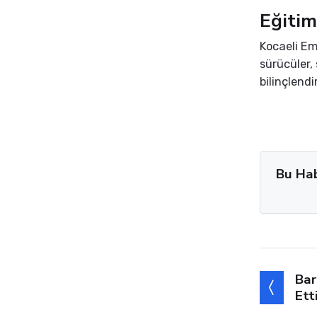
Eğitim
Kocaeli Em
sürücüler,
bilinçlendi
Bu Ha
Bar
Ett