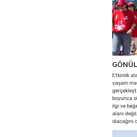
GÖNÜL
Etkinlik al
yaşam merk
gerçekleşti
boyunca ol
ilgi ve be
alanı deği
olacağını 