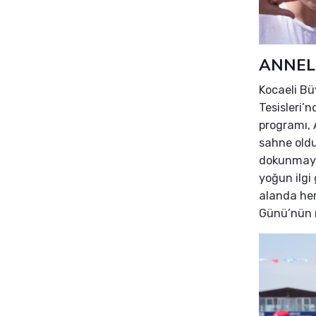
ANNEL
Kocaeli Bü
Tesisleri’
programı, 
sahne oldu
dokunmayı 
yoğun ilgi
alanda hem
Günü’nün m