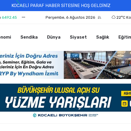
KOCAELİ PARAF HABER SİTESİNE HOŞ GELDİNİZ
n
6492.45
Perşembe, 6 Ağustos 2026
22°C Ko
onomi
Sendika
Dünya
Siyaset
Sağlık
Eğiti