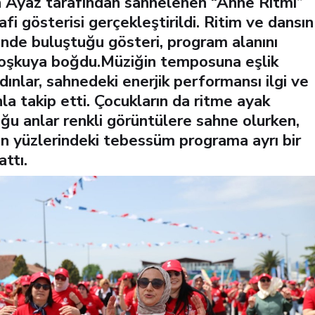
 Ayaz tarafından sahnelenen “Anne Ritmi”
fi gösterisi gerçekleştirildi. Ritim ve dansın
inde buluştuğu gösteri, program alanını
oşkuya boğdu.Müziğin temposuna eşlik
ınlar, sahnedeki enerjik performansı ilgi ve
a takip etti. Çocukların da ritme ayak
ğu anlar renkli görüntülere sahne olurken,
in yüzlerindeki tebessüm programa ayrı bir
attı.