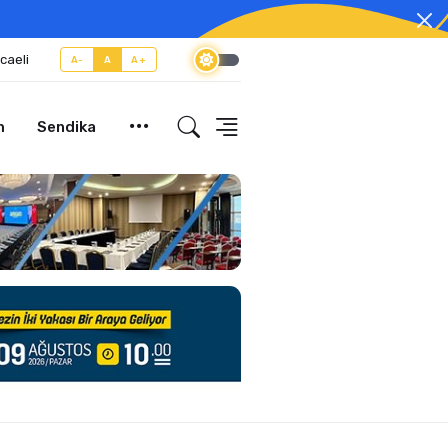
caeli
A-
A
A+
m
Sendika