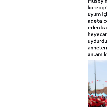
Hüseyin
koreogra
uyum iç
adeta c
eden kad
heyecanl
uydurdu
anneler
anlam k