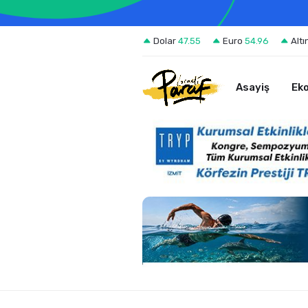
Dolar
47.55
Euro
54.96
Altı
Asayiş
Ek