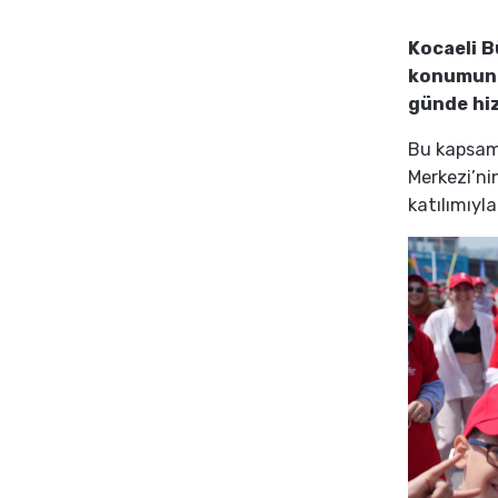
Kocaeli B
konumunu 
günde hiz
Bu kapsam
Merkezi’ni
katılımıyl