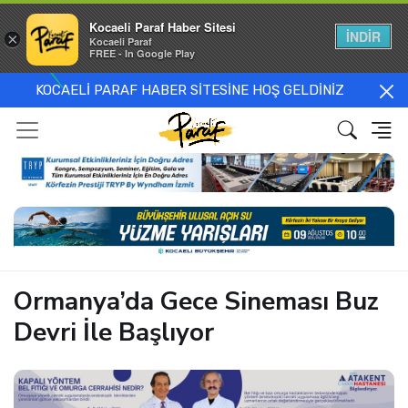
Kocaeli Paraf Haber Sitesi
İNDİR
×
Kocaeli Paraf
FREE - In Google Play
KOCAELİ PARAF HABER SİTESİNE HOŞ GELDİNİZ
Ormanya’da Gece Sineması Buz
Devri İle Başlıyor