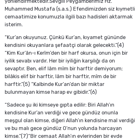
yönlendirmektedir.Sevgili Peygamberimiz Hz.
Muhammed Mustafa (s.a.s.) Efendimizden siz kıymetli
cemaatimize konumuzla ilgili bazı hadisleri aktarmak
isterim.
“Kur’an okuyunuz. Çünkü Kur’an, kıyamet gününde
kendisini okuyanlara şefaatçi olarak gelecekti.”(4)
“Kim Kur’ân-ı Kerîm’den bir harf okursa, onun için bir
iyilik sevabı vardır. Her bir iyiliğin karşılığı da on
sevaptır. Ben, elif lâm mîm bir harftir demiyorum;
bilâkis elif bir harftir, lâm bir harftir, mîm de bir
harftir.”(5) “Kalbinde Kur’an’dan bir miktar
bulunmayan kimse harap ev gibidir.”(6)
“Sadece şu iki kimseye gıpta edilir: Biri Allah’ın
kendisine Kur’an verdiği ve gece gündüz onunla
meşgul olan kimse, diğeri Allah’ın kendisine mal verdiği
ve bu malı gece gündüz O’nun yolunda harcayan
kimse.”(7)“Bir cemaat Allah’ın evlerinden bir evde