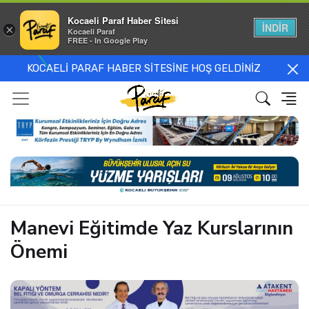
Kocaeli Paraf Haber Sitesi
İNDİR
×
Kocaeli Paraf
FREE - In Google Play
KOCAELİ PARAF HABER SİTESİNE HOŞ GELDİNİZ
Manevi Eğitimde Yaz Kurslarının
Önemi