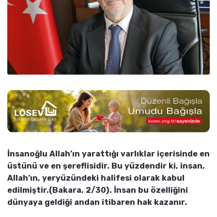
İnsanoğlu Allah’ın yarattığı varlıklar içerisinde en
üstünü ve en şereflisidir. Bu yüzdendir ki, insan,
Allah’ın, yeryüzündeki halifesi olarak kabul
edilmiştir.(Bakara, 2/30). İnsan bu özelliğini
dünyaya geldiği andan itibaren hak kazanır.