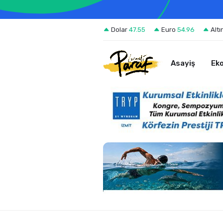
Dolar
47.55
Euro
54.96
Altı
Asayiş
Ek