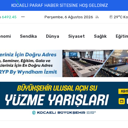
KOCAELİ PARAF HABER SİTESİNE HOŞ GELDİNİZ
n
6492.45
Perşembe, 6 Ağustos 2026
29°C Ko
onomi
Sendika
Dünya
Siyaset
Sağlık
Eğiti