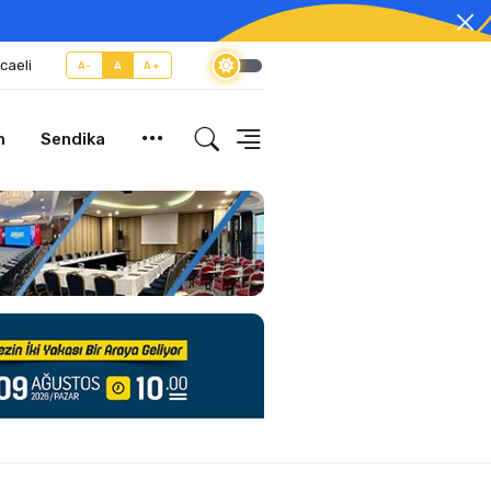
caeli
A-
A
A+
m
Sendika