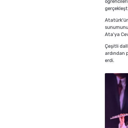
öğrencileri
gerçekleşti
Atatürk'ün
sunumunun 
Ata'ya Ceva
Çeşitli dal
ardından p
erdi.