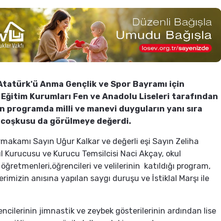
Atatürk'ü Anma Gençlik ve Spor Bayramı için
Eğitim Kurumları Fen ve Anadolu Liseleri tarafından
n programda milli ve manevi duyguların yanı sıra
 coşkusu da görülmeye değerdi.
makamı Sayın Uğur Kalkar ve değerli eşi Sayın Zeliha
ul Kurucusu ve Kurucu Temsilcisi Naci Akçay, okul
, öğretmenleri,öğrencileri ve velilerinin katıldığı program,
erimizin anısına yapılan saygı duruşu ve İstiklal Marşı ile
encilerinin jimnastik ve zeybek gösterilerinin ardından lise