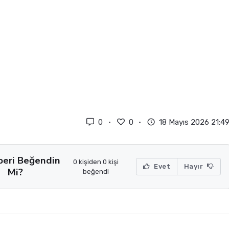
0
0
18 Mayıs 2026 21:4
beri Beğendin
0 kişiden 0 kişi
Evet
Hayır
Mi?
beğendi