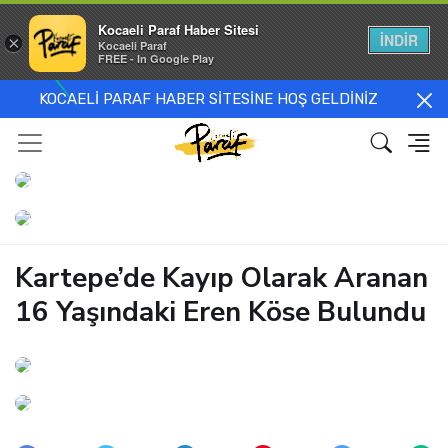
Kocaeli Paraf Haber Sitesi
İNDİR
×
Kocaeli Paraf
FREE - In Google Play
KOCAELİ PARAF HABER SİTESİNE HOŞ GELDİNİZ
Kartepe’de Kayıp Olarak Aranan
16 Yaşındaki Eren Köse Bulundu