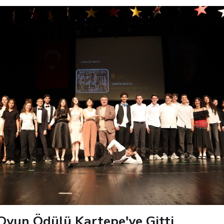
 Oyun Ödülü Kartepe'ye Gitti