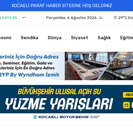
KOCAELİ PARAF HABER SİTESİNE HOŞ GELDİNİZ
n
6492.45
Perşembe, 6 Ağustos 2026
29°C Ko
onomi
Sendika
Dünya
Siyaset
Sağlık
Eğiti