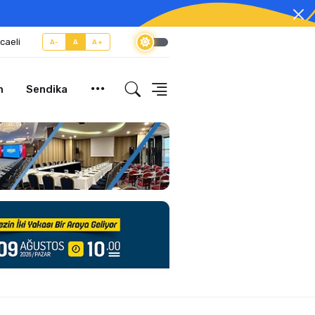
caeli
A-
A
A+
m
Sendika