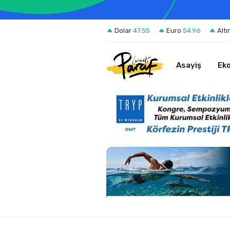
Dolar
47.55
Euro
54.96
Altı
Asayiş
Ek