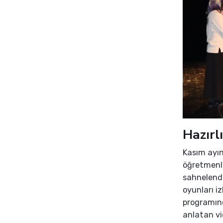
Hazırl
Kasım ayın
öğretmenl
sahnelendi
oyunları i
programınd
anlatan vi