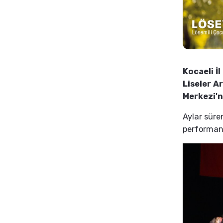
Kocaeli İ
Liseler A
Merkezi'n
Aylar süre
performans