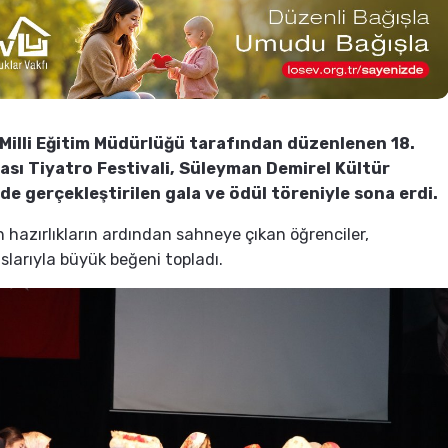
l Milli Eğitim Müdürlüğü tarafından düzenlenen 18.
rası Tiyatro Festivali, Süleyman Demirel Kültür
de gerçekleştirilen gala ve ödül töreniyle sona erdi.
n hazırlıkların ardından sahneye çıkan öğrenciler,
larıyla büyük beğeni topladı.