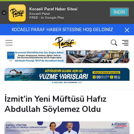
Kocaeli Paraf Haber Sitesi
İNDİR
×
Kocaeli Paraf
FREE - In Google Play
KOCAELİ PARAF HABER SİTESİNE HOŞ GELDİNİZ
İzmit’in Yeni Müftüsü Hafız
Abdullah Söylemez Oldu