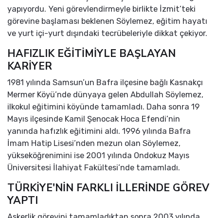
yapıyordu. Yeni görevlendirmeyle birlikte İzmit’teki
görevine başlaması beklenen Söylemez, eğitim hayatı
ve yurt içi-yurt dışındaki tecrübeleriyle dikkat çekiyor.
HAFIZLIK EĞİTİMİYLE BAŞLAYAN
KARİYER
1981 yılında Samsun’un Bafra ilçesine bağlı Kasnakçı
Mermer Köyü’nde dünyaya gelen Abdullah Söylemez,
ilkokul eğitimini köyünde tamamladı. Daha sonra 19
Mayıs ilçesinde Kamil Şenocak Hoca Efendi’nin
yanında hafızlık eğitimini aldı. 1996 yılında Bafra
İmam Hatip Lisesi’nden mezun olan Söylemez,
yükseköğrenimini ise 2001 yılında Ondokuz Mayıs
Üniversitesi İlahiyat Fakültesi’nde tamamladı.
TÜRKİYE'NİN FARKLI İLLERİNDE GÖREV
YAPTI
Askerlik görevini tamamladıktan sonra 2003 yılında