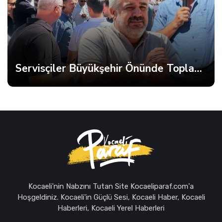
Servisçiler Büyükşehir Önünde Toplandı, Gerginlik Yaşandı
Anahtar Parti 
Kocaeli'nin Nabzını Tutan Site Kocaeliparaf.com'a
Hoşgeldiniz. Kocaeli'in Güçlü Sesi, Kocaeli Haber, Kocaeli
Haberleri, Kocaeli Yerel Haberleri