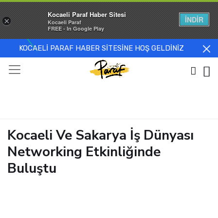
Kocaeli Paraf Haber Sitesi
İNDİR
×
Kocaeli Paraf
FREE - In Google Play
KOCAELİ PARAF HABER SİTESİNE HOŞ GELDİNİZ
Kocaeli Ve Sakarya İş Dünyası
Networking Etkinliğinde
Buluştu