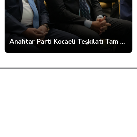
Anahtar Parti Kocaeli Teşkilatı Tam Kadro Toplandı
Kocaeli'nin Nabzını Tutan Site Kocaeliparaf.com'a
Hoşgeldiniz. Kocaeli'in Güçlü Sesi, Kocaeli Haber, Kocaeli
Haberleri, Kocaeli Yerel Haberleri