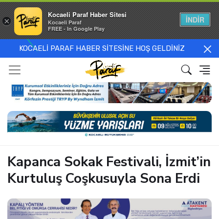
Kocaeli Paraf Haber Sitesi
İNDİR
×
Kocaeli Paraf
FREE - In Google Play
KOCAELİ PARAF HABER SİTESİNE HOŞ GELDİNİZ
Kapanca Sokak Festivali, İzmit’in
Kurtuluş Coşkusuyla Sona Erdi