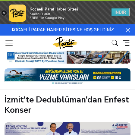
Kocaeli Paraf Haber Sitesi
İNDİR
×
Kocaeli Paraf
FREE - In Google Play
KOCAELİ PARAF HABER SİTESİNE HOŞ GELDİNİZ
İzmit’te Dedublüman’dan Enfest
Konser