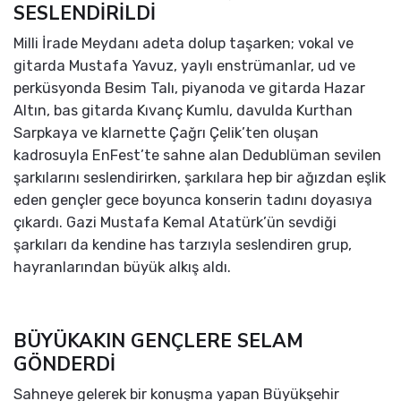
SESLENDİRİLDİ
Milli İrade Meydanı adeta dolup taşarken; vokal ve
gitarda Mustafa Yavuz, yaylı enstrümanlar, ud ve
perküsyonda Besim Talı, piyanoda ve gitarda Hazar
Altın, bas gitarda Kıvanç Kumlu, davulda Kurthan
Sarpkaya ve klarnette Çağrı Çelik’ten oluşan
kadrosuyla EnFest’te sahne alan Dedublüman sevilen
şarkılarını seslendirirken, şarkılara hep bir ağızdan eşlik
eden gençler gece boyunca konserin tadını doyasıya
çıkardı. Gazi Mustafa Kemal Atatürk’ün sevdiği
şarkıları da kendine has tarzıyla seslendiren grup,
hayranlarından büyük alkış aldı.
BÜYÜKAKIN GENÇLERE SELAM
GÖNDERDİ
Sahneye gelerek bir konuşma yapan Büyükşehir