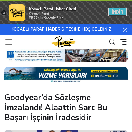
Kocaeli Paraf Haber Sitesi
İNDİR
×
Kocaeli Paraf
FREE - In Google Play
KOCAELİ PARAF HABER SİTESİNE HOŞ GELDİNİZ
Goodyear’da Sözleşme
İmzalandı! Alaattin Sarı: Bu
Başarı İşçinin İradesidir