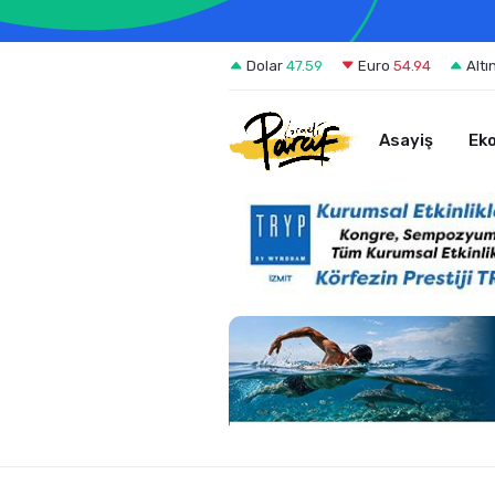
Dolar
47.59
Euro
54.94
Altı
Asayiş
Ek