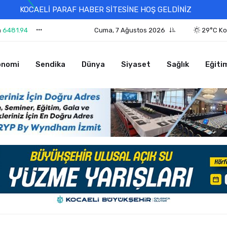
KOCAELİ PARAF HABER SİTESİNE HOŞ GELDİNİZ
n
6481.94
Cuma, 7 Ağustos 2026
29°C Ko
onomi
Sendika
Dünya
Siyaset
Sağlık
Eğiti