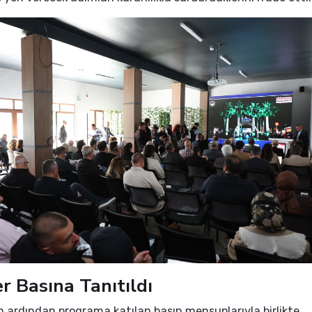
er Basına Tanıtıldı
n ardından programa katılan basın mensuplarıyla birlikte