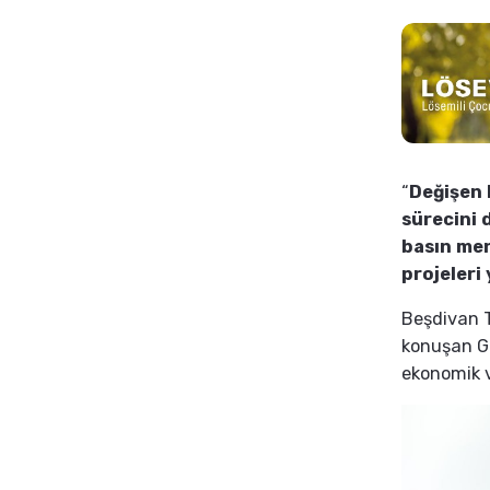
“
Değişen D
sürecini 
basın men
projeleri 
Beşdivan T
konuşan Gö
ekonomik v