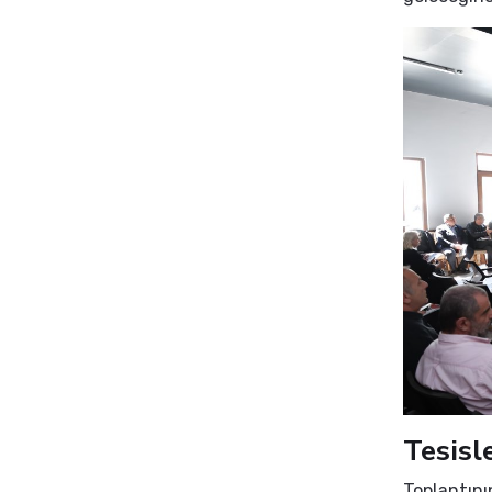
Tesisl
Toplantını