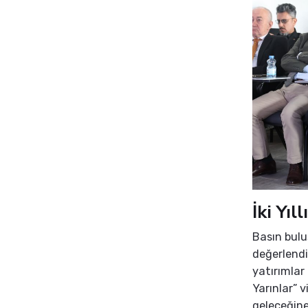
İki Yı
Basın bulu
değerlend
yatırımlar
Yarınlar” 
geleceğine 