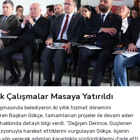
llık Çalışmalar Masaya Yatırıldı
şmasında belediyenin iki yıllık hizmet dönemini
iren Başkan Gökçe, tamamlanan projeler ile devam eden
 hakkında detaylı bilgi verdi. “Değişen Derince, Güçlenen
vizyonuyla hareket ettiklerini vurgulayan Gökçe, ilçenin
yön verecek adımları kararlılıkla sürdürdüklerini ifade etti.