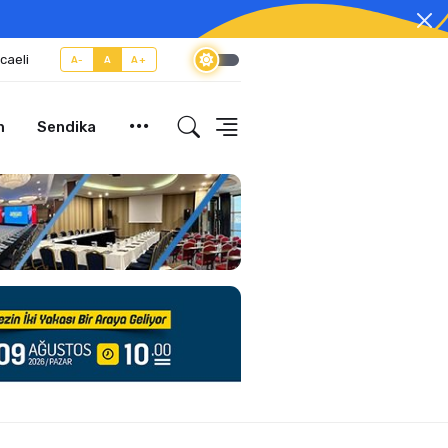
caeli
A-
A
A+
m
Sendika