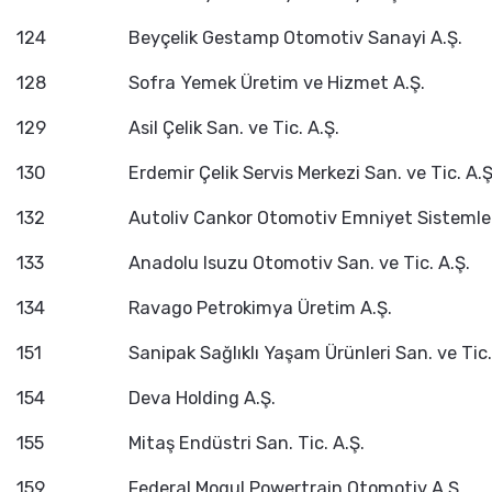
124
Beyçelik Gestamp Otomotiv Sanayi A.Ş.
128
Sofra Yemek Üretim ve Hizmet A.Ş.
129
Asil Çelik San. ve Tic. A.Ş.
130
Erdemir Çelik Servis Merkezi San. ve Tic. A.Ş
132
Autoliv Cankor Otomotiv Emniyet Sistemleri
133
Anadolu Isuzu Otomotiv San. ve Tic. A.Ş.
134
Ravago Petrokimya Üretim A.Ş.
151
Sanipak Sağlıklı Yaşam Ürünleri San. ve Tic.
154
Deva Holding A.Ş.
155
Mitaş Endüstri San. Tic. A.Ş.
159
Federal Mogul Powertrain Otomotiv A.Ş.