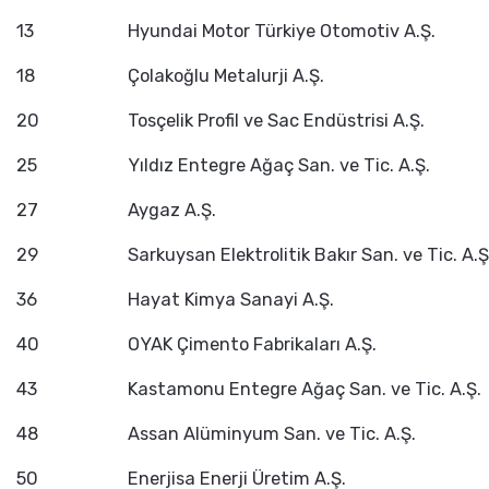
13
Hyundai Motor Türkiye Otomotiv A.Ş.
18
Çolakoğlu Metalurji A.Ş.
20
Tosçelik Profil ve Sac Endüstrisi A.Ş.
25
Yıldız Entegre Ağaç San. ve Tic. A.Ş.
27
Aygaz A.Ş.
29
Sarkuysan Elektrolitik Bakır San. ve Tic. A.Ş
36
Hayat Kimya Sanayi A.Ş.
40
OYAK Çimento Fabrikaları A.Ş.
43
Kastamonu Entegre Ağaç San. ve Tic. A.Ş.
48
Assan Alüminyum San. ve Tic. A.Ş.
50
Enerjisa Enerji Üretim A.Ş.