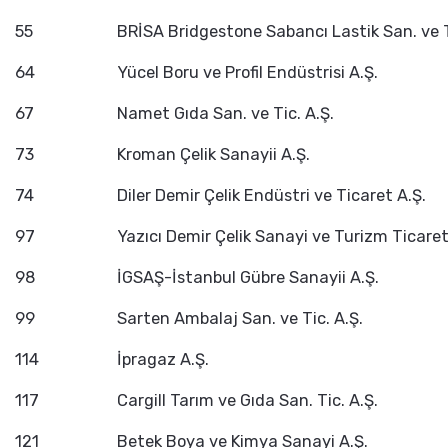
55
BRİSA Bridgestone Sabancı Lastik San. ve T
64
Yücel Boru ve Profil Endüstrisi A.Ş.
67
Namet Gıda San. ve Tic. A.Ş.
73
Kroman Çelik Sanayii A.Ş.
74
Diler Demir Çelik Endüstri ve Ticaret A.Ş.
97
Yazıcı Demir Çelik Sanayi ve Turizm Ticaret
98
İGSAŞ-İstanbul Gübre Sanayii A.Ş.
99
Sarten Ambalaj San. ve Tic. A.Ş.
114
İpragaz A.Ş.
117
Cargill Tarım ve Gıda San. Tic. A.Ş.
121
Betek Boya ve Kimya Sanayi A.Ş.