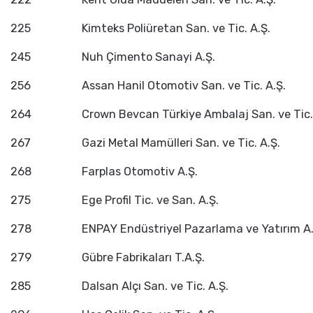
225
Kimteks Poliüretan San. ve Tic. A.Ş.
245
Nuh Çimento Sanayi A.Ş.
256
Assan Hanil Otomotiv San. ve Tic. A.Ş.
264
Crown Bevcan Türkiye Ambalaj San. ve Tic. 
267
Gazi Metal Mamülleri San. ve Tic. A.Ş.
268
Farplas Otomotiv A.Ş.
275
Ege Profil Tic. ve San. A.Ş.
278
ENPAY Endüstriyel Pazarlama ve Yatırım A.
279
Gübre Fabrikaları T.A.Ş.
285
Dalsan Alçı San. ve Tic. A.Ş.