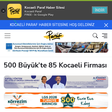
Kocaeli Paraf Haber Sitesi
İNDİR
×
Kocaeli Paraf
FREE - In Google Play
KOCAELİ PARAF HABER SİTESİNE HOŞ GELDİNİZ
500 Büyük’te 85 Kocaeli Firması