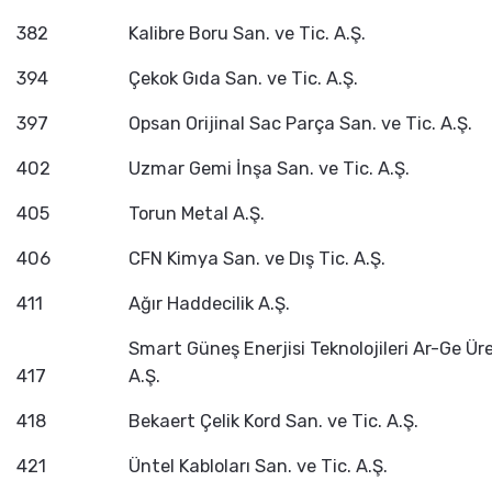
382
Kalibre Boru San. ve Tic. A.Ş.
394
Çekok Gıda San. ve Tic. A.Ş.
397
Opsan Orijinal Sac Parça San. ve Tic. A.Ş.
402
Uzmar Gemi İnşa San. ve Tic. A.Ş.
405
Torun Metal A.Ş.
406
CFN Kimya San. ve Dış Tic. A.Ş.
411
Ağır Haddecilik A.Ş.
Smart Güneş Enerjisi Teknolojileri Ar-Ge Ür
417
A.Ş.
418
Bekaert Çelik Kord San. ve Tic. A.Ş.
421
Üntel Kabloları San. ve Tic. A.Ş.