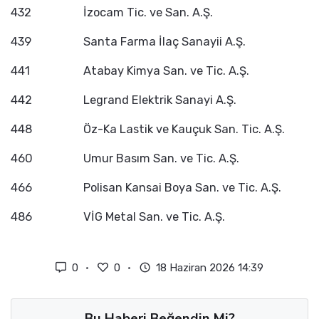
432
İzocam Tic. ve San. A.Ş.
439
Santa Farma İlaç Sanayii A.Ş.
441
Atabay Kimya San. ve Tic. A.Ş.
442
Legrand Elektrik Sanayi A.Ş.
448
Öz-Ka Lastik ve Kauçuk San. Tic. A.Ş.
460
Umur Basım San. ve Tic. A.Ş.
466
Polisan Kansai Boya San. ve Tic. A.Ş.
486
VİG Metal San. ve Tic. A.Ş.
0
0
18 Haziran 2026 14:39
Bu Haberi Beğendin Mi?