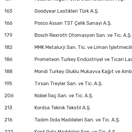
163
Goodyear Lastikleri Türk A.Ş.
166
Posco Assan TST Çelik Sanayi A.Ş.
179
Bosch Rexroth Otomasyon San. ve Tic. A.Ş.
182
MMK Metalurji San. Tic. ve Liman İşletmecili
186
Prometeon Turkey Endüstriyel ve Ticari Last
188
Mondi Turkey Oluklu Mukavva Kağıt ve Amba
195
Tırsan Treyler San. ve Tic. A.Ş.
206
Nobel İlaç San. ve Tic. A.Ş.
213
Kordsa Teknik Tekstil A.Ş.
216
Tadım Gıda Maddeleri San. ve Tic. A.Ş.
222
Kent Gıda Maddeleri San. ve Tic. A.Ş.