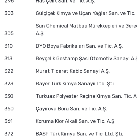
296
Has Çelik San. ve Tic. A.Ş.
303
Gülçiçek Kimya ve Uçan Yağlar San. ve Tic. 
Sun Chemical Matbaa Mürekkepleri ve Gereçl
305
A.Ş.
310
DYO Boya Fabrikaları San. ve Tic. A.Ş.
313
Beyçelik Gestamp Şasi Otomotiv Sanayi A.
322
Murat Ticaret Kablo Sanayi A.Ş.
323
Bayer Türk Kimya Sanayii Ltd. Şti.
330
Turkuaz Polyester Reçine Kimya San. Tic. A
360
Çayırova Boru San. ve Tic. A.Ş.
361
Koruma Klor Alkali San. ve Tic. A.Ş.
372
BASF Türk Kimya San. ve Tic. Ltd. Şti.