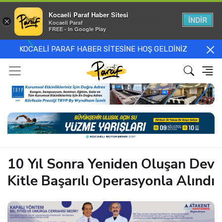
Kocaeli Paraf Haber Sitesi
İNDİR
×
Kocaeli Paraf
FREE - In Google Play
KOCAELİ PARAF HABER SİTESİNE HOŞ GELDİNİZ
10 Yıl Sonra Yeniden Oluşan Dev
Kitle Başarılı Operasyonla Alındı