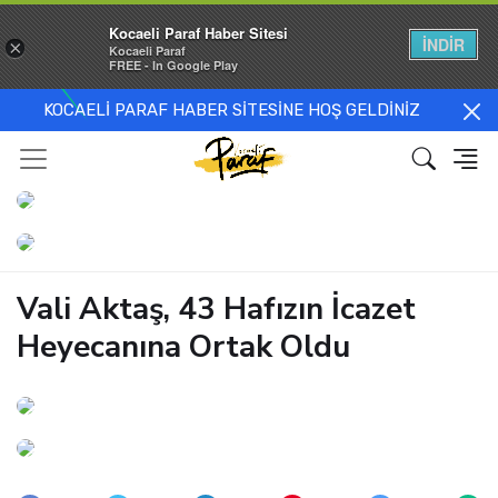
Kocaeli Paraf Haber Sitesi
İNDİR
×
Kocaeli Paraf
FREE - In Google Play
KOCAELİ PARAF HABER SİTESİNE HOŞ GELDİNİZ
Vali Aktaş, 43 Hafızın İcazet
Heyecanına Ortak Oldu