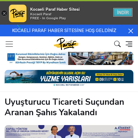
Kocaeli Paraf Haber Sitesi
İNDİR
×
Kocaeli Paraf
FREE - In Google Play
KOCAELİ PARAF HABER SİTESİNE HOŞ GELDİNİZ
Uyuşturucu Ticareti Suçundan
Aranan Şahıs Yakalandı