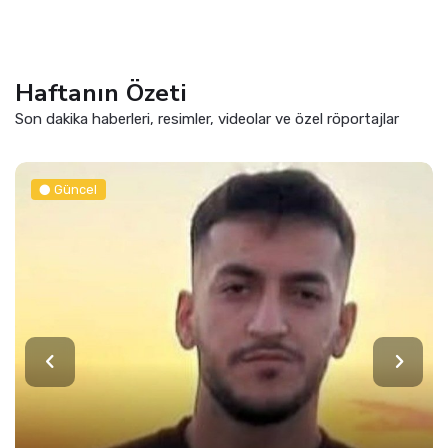
Haftanın Özeti
Son dakika haberleri, resimler, videolar ve özel röportajlar
Güncel