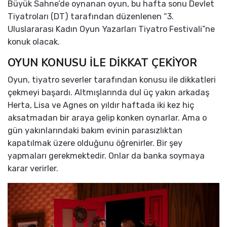
Büyük Sahne’de oynanan oyun, bu hafta sonu Devlet
Tiyatroları (DT) tarafından düzenlenen “3.
Uluslararası Kadın Oyun Yazarları Tiyatro Festivali”ne
konuk olacak.
OYUN KONUSU İLE DİKKAT ÇEKİYOR
Oyun, tiyatro severler tarafından konusu ile dikkatleri
çekmeyi başardı. Altmışlarında dul üç yakın arkadaş
Herta, Lisa ve Agnes on yıldır haftada iki kez hiç
aksatmadan bir araya gelip konken oynarlar. Ama o
gün yakınlarındaki bakım evinin parasızlıktan
kapatılmak üzere olduğunu öğrenirler. Bir şey
yapmaları gerekmektedir. Onlar da banka soymaya
karar verirler.