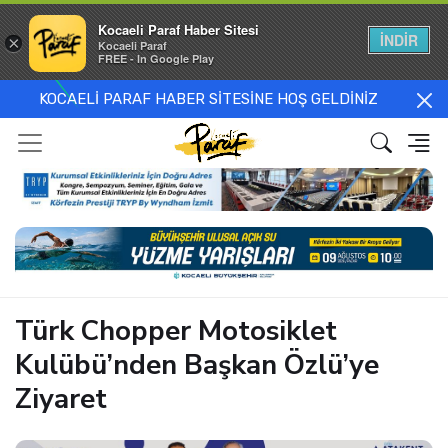
Kocaeli Paraf Haber Sitesi
İNDİR
×
Kocaeli Paraf
FREE - In Google Play
KOCAELİ PARAF HABER SİTESİNE HOŞ GELDİNİZ
Türk Chopper Motosiklet
Kulübü’nden Başkan Özlü’ye
Ziyaret