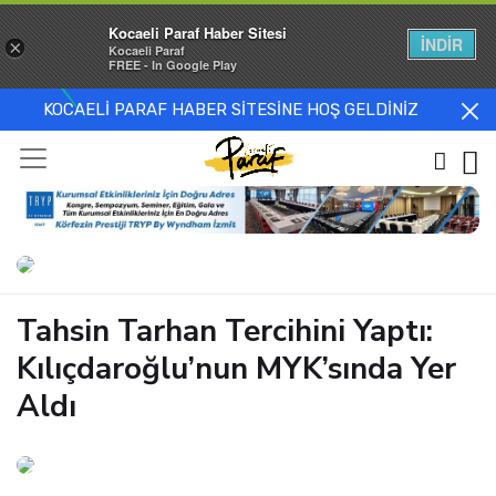
Kocaeli Paraf Haber Sitesi
İNDİR
×
Kocaeli Paraf
FREE - In Google Play
KOCAELİ PARAF HABER SİTESİNE HOŞ GELDİNİZ
Tahsin Tarhan Tercihini Yaptı:
Kılıçdaroğlu’nun MYK’sında Yer
Aldı