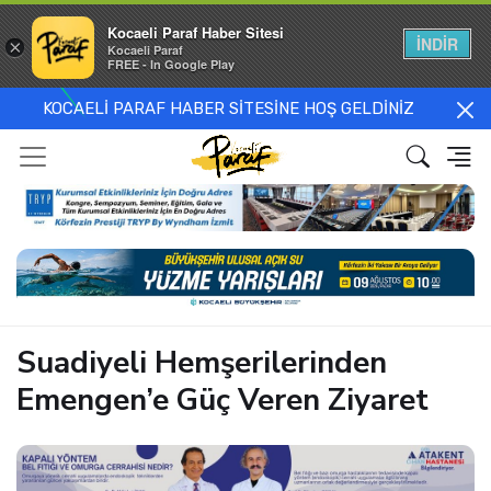
Kocaeli Paraf Haber Sitesi
İNDİR
×
Kocaeli Paraf
FREE - In Google Play
KOCAELİ PARAF HABER SİTESİNE HOŞ GELDİNİZ
Suadiyeli Hemşerilerinden
Emengen’e Güç Veren Ziyaret