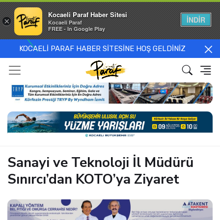
Kocaeli Paraf Haber Sitesi
İNDİR
×
Kocaeli Paraf
FREE - In Google Play
KOCAELİ PARAF HABER SİTESİNE HOŞ GELDİNİZ
Sanayi ve Teknoloji İl Müdürü
Sınırcı’dan KOTO’ya Ziyaret