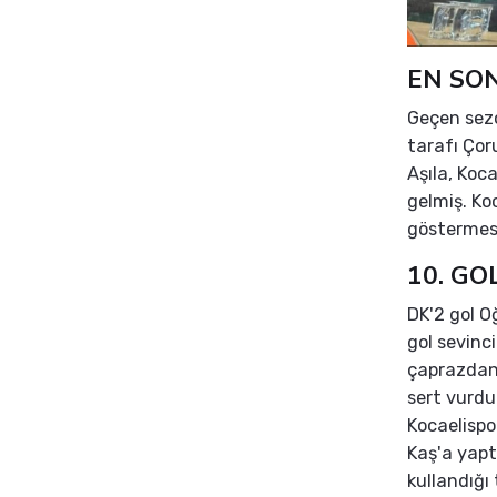
EN SON
Geçen sezo
tarafı Çor
Aşıla, Koc
gelmiş. Koc
göstermesi
10. GO
DK'2 gol O
gol sevinc
çaprazdan 
sert vurdu
Kocaelispo
Kaş'a yapt
kullandığı