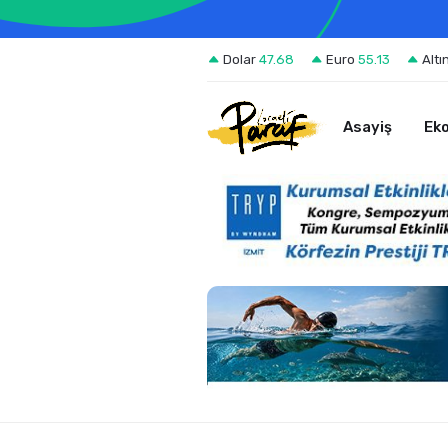
Dolar
47.68
Euro
55.13
Altı
Asayiş
Ek