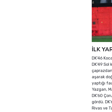
İLK YA
DK'46 Koca
DK'49 Sol
çaprazdan 
aşarak doğ
yaptığı fa
Yazgan, Ma
DK'60 Çoru
gördü. DK'
Rivas ve T