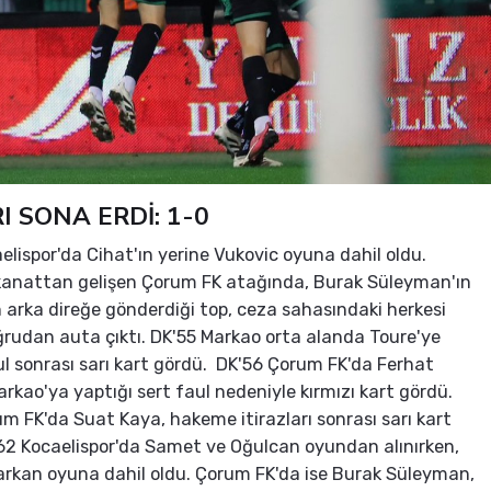
RI SONA ERDİ: 1-0
elispor'da Cihat'ın yerine Vukovic oyuna dahil oldu.
 kanattan gelişen Çorum FK atağında, Burak Süleyman'ın
arka direğe gönderdiği top, ceza sahasındaki herkesi
rudan auta çıktı. DK'55 Markao orta alanda Toure'ye
ul sonrası sarı kart gördü. DK'56 Çorum FK'da Ferhat
rkao'ya yaptığı sert faul nedeniyle kırmızı kart gördü.
m FK'da Suat Kaya, hakeme itirazları sonrası sarı kart
62 Kocaelispor'da Samet ve Oğulcan oyundan alınırken,
arkan oyuna dahil oldu. Çorum FK'da ise Burak Süleyman,