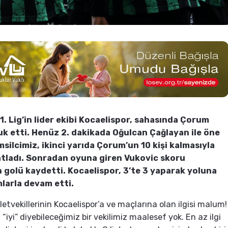
1. Lig’in lider ekibi Kocaelispor, sahasında Çorum
uk etti. Henüz 2. dakikada Oğulcan Çağlayan ile öne
silcimiz, ikinci yarıda Çorum’un 10 kişi kalmasıyla
atladı. Sonradan oyuna giren Vukovic skoru
n golü kaydetti. Kocaelispor, 3’te 3 yaparak yoluna
larla devam etti.
letvekillerinin Kocaelispor’a ve maçlarına olan ilgisi malum!
iyi” diyebileceğimiz bir vekilimiz maalesef yok. En az ilgi