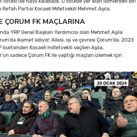
 listesi ise hayli kalabalık. O listede yer alan isimlerden biri
 Refah Partisi Kocaeli Milletvekili Mehmet Aşıla.
E ÇORUM FK MAÇLARINA
nda YRP Genel Başkan Yardımcısı olan Mehmet Aşıla
rum’da ikamet ediyor. Ailesi, işi ve çevresi Çorum’da. 2023
 lisetsinden Kocaeli milletvekili seçilen Aşıla,
r’un sadece Çorum FK ile yaptığı maçları izlemek için