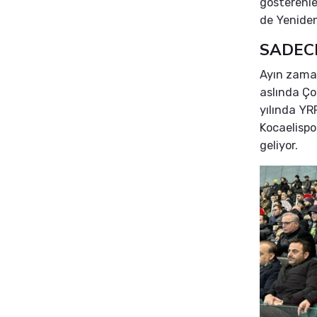
gösterenler
de Yeniden
SADEC
Ayın zama
aslında Ço
yılında YRP
Kocaelispo
geliyor.