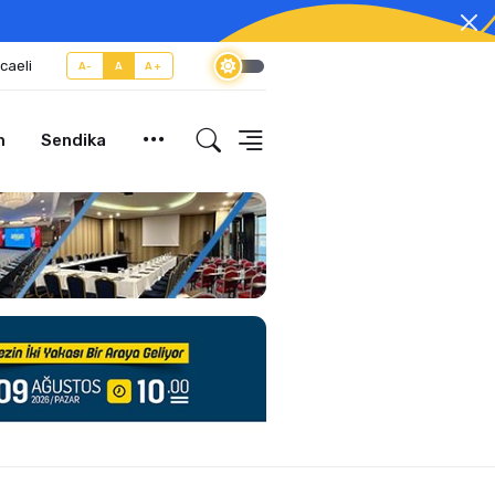
caeli
A-
A
A+
m
Sendika