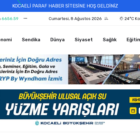
KOCAELİ PARAF HABER SİTESİNE HOŞ GELDİNİZ
n
6656.59
Cumartesi, 8 Ağustos 2026
24°C Ko
onomi
Sendika
Dünya
Siyaset
Sağlık
Eğiti