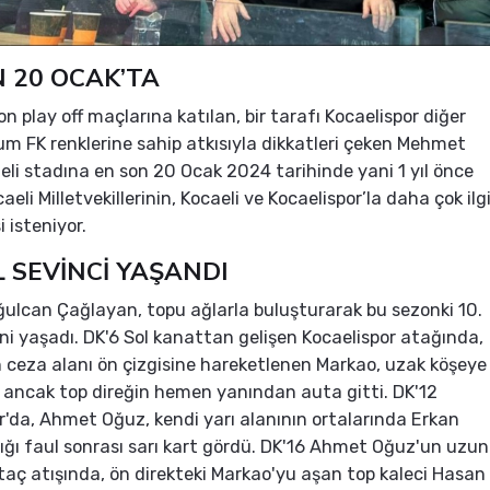
 20 OCAK’TA
n play off maçlarına katılan, bir tarafı Kocaelispor diğer
um FK renklerine sahip atkısıyla dikkatleri çeken Mehmet
aeli stadına en son 20 Ocak 2024 tarihinde yani 1 yıl önce
aeli Milletvekillerinin, Kocaeli ve Kocaelispor’la daha çok ilg
 isteniyor.
L SEVİNCİ YAŞANDI
ğulcan Çağlayan, topu ağlarla buluşturarak bu sezonki 10.
ini yaşadı. DK'6 Sol kanattan gelişen Kocaelispor atağında,
ceza alanı ön çizgisine hareketlenen Markao, uzak köşeye
 ancak top direğin hemen yanından auta gitti. DK'12
r'da, Ahmet Oğuz, kendi yarı alanının ortalarında Erkan
ığı faul sonrası sarı kart gördü. DK'16 Ahmet Oğuz'un uzun
 taç atışında, ön direkteki Markao'yu aşan top kaleci Hasan