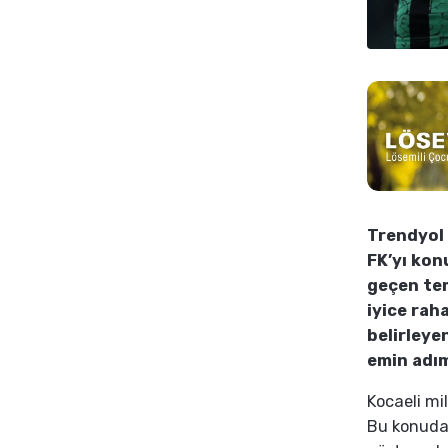
Trendyol 
FK’yı kon
geçen tem
iyice rah
belirleye
emin adım
Kocaeli mil
Bu konuda “