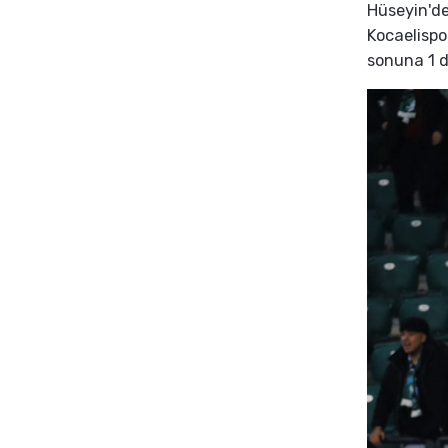
Hüseyin'de
Kocaelispo
sonuna 1 d