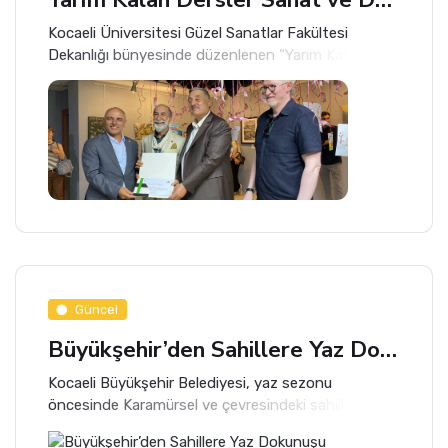
Kocaeli Üniversitesi Güzel Sanatlar Fakültesi
Dekanlığı bünyesinde düzenlenen “Yarım Kalan
Dersler” enstalasyon, sergileme ve performans
etkinliği yoğun ilgi gördü. Erzurumlu yazar, fotoğraf
sanatçısı ve akademisyen Dr. Öğr.
Güncel
Büyükşehir’den Sahillere Yaz Dokunuşu
Kocaeli Büyükşehir Belediyesi, yaz sezonu
öncesinde Karamürsel ve çevresindeki sahillerde
hazırlık çalışmalarını aralıksız sürdürüyor.