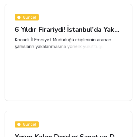
Güncel
6 Yıldır Firariydi! İstanbul'da Yakalandı
Kocaeli İl Emniyet Müdürlüğü ekiplerinin aranan
şahısların yakalanmasına yönelik yürüttüğü
çalışmalar kapsamında, hakkında 31 yıl 5 ay 22 gün
kesinleşmiş hapis cezası bulunan firari hükümlü
İstanbul'da yakalandı.
Güncel
Yarım Kalan Dersler Sanat ve Düşünceyi Buluşturdu