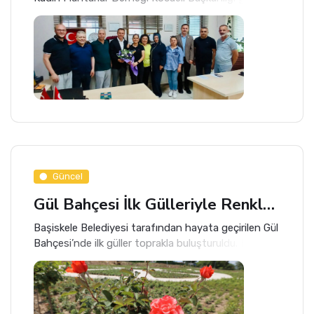
getirilen Kuruçeşme Hatipköy Mahalle Muhtarı
Habibe Demiroğlu Aksoy'a hayırlı olsun ziyaretinde
bulundu.
Güncel
Gül Bahçesi İlk Gülleriyle Renkleniyor
Başiskele Belediyesi tarafından hayata geçirilen Gül
Bahçesi’nde ilk güller toprakla buluşturuldu. Kent
estetiğine ve yeşil dokuya katkı sağlayacak proje,
rengârenk görüntüsüyle ilçeye ayrı bir güzellik
katacak.