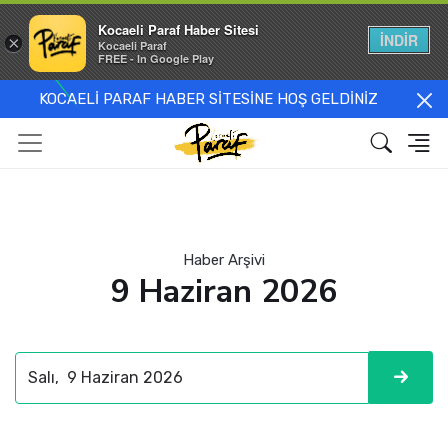
Kocaeli Paraf Haber Sitesi
İNDİR
×
Kocaeli Paraf
FREE - In Google Play
KOCAELİ PARAF HABER SİTESİNE HOŞ GELDİNİZ
Haber Arşivi
9 Haziran 2026