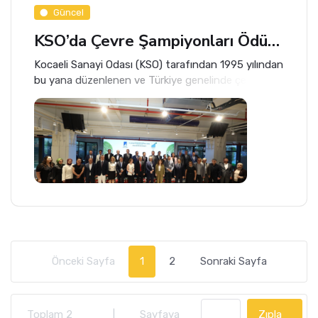
Güncel
KSO’da Çevre Şampiyonları Ödüllerini Aldı
Kocaeli Sanayi Odası (KSO) tarafından 1995 yılından
bu yana düzenlenen ve Türkiye genelinde çevre
duyarlılığını teşvik eden Şahabettin Bilgisu Çevre
Ödülleri’nin 32’ncisi, yoğun katılımla gerçekleştirildi.
Önceki Sayfa
1
2
Sonraki Sayfa
Toplam 2
|
Sayfaya
Zıpla