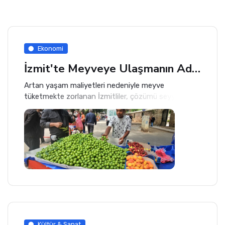
Ekonomi
İzmit'te Meyveye Ulaşmanın Adresi Seyyar Tezgâhlar Oldu
Artan yaşam maliyetleri nedeniyle meyve
tüketmekte zorlanan İzmitliler, çözümü seyyar
satıcılarda buldu. Yaz mevsiminin gelmesiyle birlikte
kentin birçok noktasında kurulan tezgâhlarda kiraz,
kayısı, çilek ve erik uygun fiyatlarla satışa sunuluyor.
Kültür & Sanat