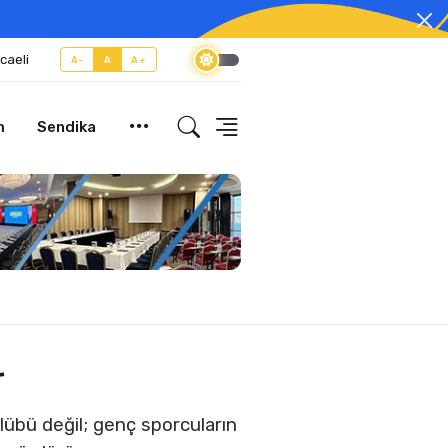
caeli
A-
A
A+
m
Sendika
r
lübü değil; genç sporcuların