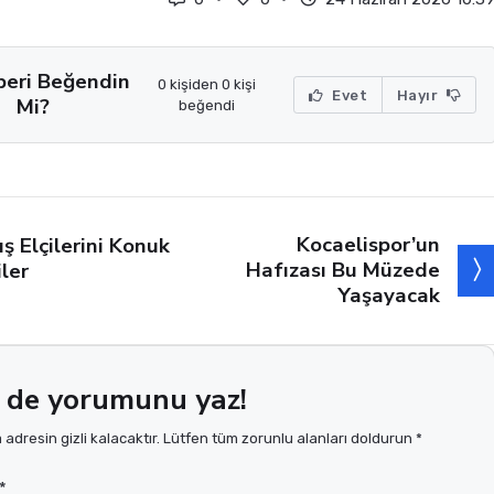
beri Beğendin
0 kişiden 0 kişi
Evet
Hayır
Mi?
beğendi
Kocaelispor’un
ış Elçilerini Konuk
Hafızası Bu Müzede
iler
Yaşayacak
 de yorumunu yaz!
adresin gizli kalacaktır. Lütfen tüm zorunlu alanları doldurun *
*