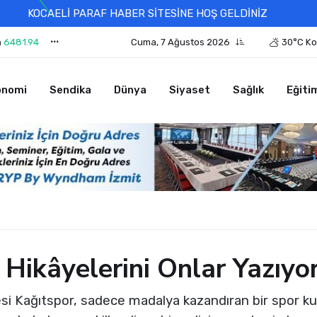
KOCAELİ PARAF HABER SİTESİNE HOŞ GELDİNİZ
n
6481.94
Cuma, 7 Ağustos 2026
30°C Ko
onomi
Sendika
Dünya
Siyaset
Sağlık
Eğiti
 Hikâyelerini Onlar Yazıyo
si Kağıtspor, sadece madalya kazandıran bir spor ku