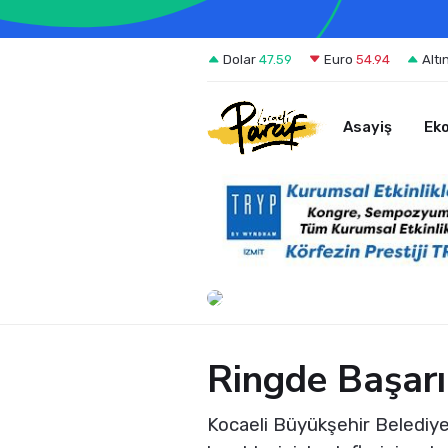
Dolar
47.59
Euro
54.94
Altı
Asayiş
Ek
Ringde Başarı
Kocaeli Büyükşehir Belediye