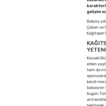
karakteri
gelişim m
Boksta yıl
Çoban ve S
Kağıtspor’
KAĞITS
YETEN
Kocaeli Bü
erken yaşt
hem de mil
sporculard
kendi mera
babasının 
bugün Türk
antrenörle
belirterek