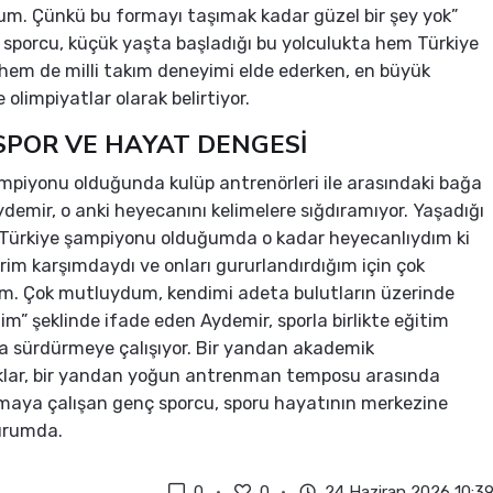
um. Çünkü bu formayı taşımak kadar güzel bir şey yok”
 sporcu, küçük yaşta başladığı bu yolculukta hem Türkiye
 hem de milli takım deneyimi elde ederken, en büyük
e olimpiyatlar olarak belirtiyor.
SPOR VE HAYAT DENGESİ
mpiyonu olduğunda kulüp antrenörleri ile arasındaki bağa
demir, o anki heyecanını kelimelere sığdıramıyor. Yaşadığı
Türkiye şampiyonu olduğumda o kadar heyecanlıydım ki
rim karşımdaydı ve onları gururlandırdığım için çok
m. Çok mutluydum, kendimi adeta bulutların üzerinde
im” şeklinde ifade eden Aydemir, sporla birlikte eğitim
a sürdürmeye çalışıyor. Bir yandan akademik
klar, bir yandan yoğun antrenman temposu arasında
maya çalışan genç sporcu, sporu hayatının merkezine
urumda.
0
0
24 Haziran 2026 10:3