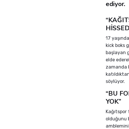
ediyor.
“KAĞIT
HİSSE
17 yaşında
kick boks 
başlayan g
elde edere
zamanda bi
katıldıkta
söylüyor.
“BU FO
YOK”
Kağıtspor 
olduğunu b
amblemini