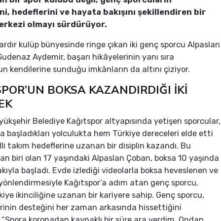
ni, hedeflerini ve hayata bakışını şekillendiren bir
erkezi olmayı sürdürüyor.
lardır kulüp bünyesinde ringe çıkan iki genç sporcu Alpaslan
udenaz Aydemir, başarı hikâyelerinin yanı sıra
un kendilerine sunduğu imkânların da altını çiziyor.
POR’UN BOKSA KAZANDIRDIĞI İKİ
EK
yükşehir Belediye Kağıtspor altyapısında yetişen sporcular,
a başladıkları yolculukta hem Türkiye dereceleri elde etti
li takım hedeflerine uzanan bir disiplin kazandı. Bu
an biri olan 17 yaşındaki Alpaslan Çoban, boksa 10 yaşında
kıyla başladı. Evde izlediği videolarla boksa heveslenen ve
yönlendirmesiyle Kağıtspor’a adım atan genç sporcu,
iye ikinciliğine uzanan bir kariyere sahip. Genç sporcu,
rinin desteğini her zaman arkasında hissettiğini
, “Spora koronadan kaynaklı bir süre ara verdim. Ondan