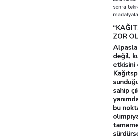
sonra tekr
madalyalar
“KAĞI
ZOR O
Alpasla
değil, k
etkisini
Kağıtsp
sunduğu
sahip ç
yanımda
bu nokt
olimpiy
tamamen
sürdürs