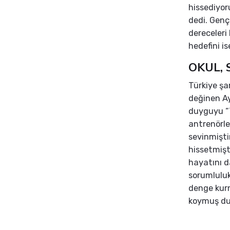
hissediyor
dedi. Genç
dereceleri
hedefini is
OKUL, 
Türkiye şa
değinen Ay
duyguyu “
antrenörle
sevinmişti
hissetmişt
hayatını d
sorumlulu
denge kur
koymuş d