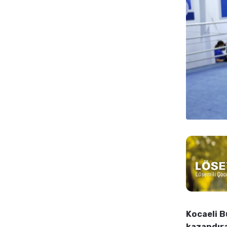
Kocaeli B
kazandıra