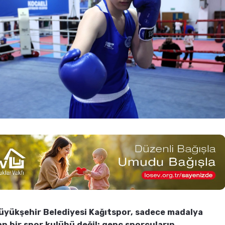
üyükşehir Belediyesi Kağıtspor, sadece madalya
n bir spor kulübü değil; genç sporcuların