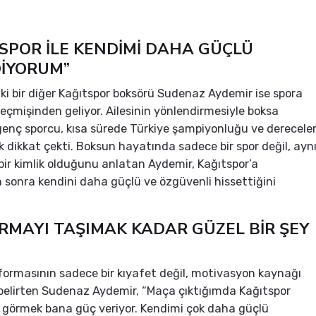
SPOR İLE KENDİMİ DAHA GÜÇLÜ
DİYORUM”
ki bir diğer Kağıtspor boksörü Sudenaz Aydemir ise spora
geçmişinden geliyor. Ailesinin yönlendirmesiyle boksa
enç sporcu, kısa sürede Türkiye şampiyonluğu ve derecele
k dikkat çekti. Boksun hayatında sadece bir spor değil, ayn
r kimlik olduğunu anlatan Aydemir, Kağıtspor’a
n sonra kendini daha güçlü ve özgüvenli hissettiğini
RMAYI TAŞIMAK KADAR GÜZEL BİR ŞEY
formasının sadece bir kıyafet değil, motivasyon kaynağı
elirten Sudenaz Aydemir, “Maça çıktığımda Kağıtspor
 görmek bana güç veriyor. Kendimi çok daha güçlü