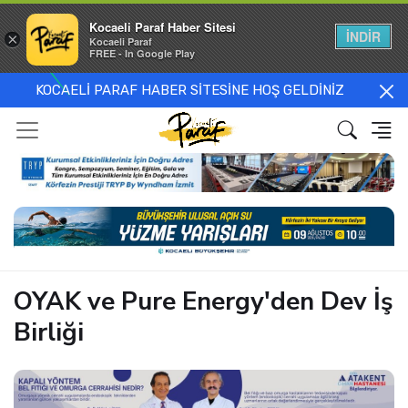
Kocaeli Paraf Haber Sitesi
İNDİR
×
Kocaeli Paraf
FREE - In Google Play
KOCAELİ PARAF HABER SİTESİNE HOŞ GELDİNİZ
OYAK ve Pure Energy'den Dev İş
Birliği