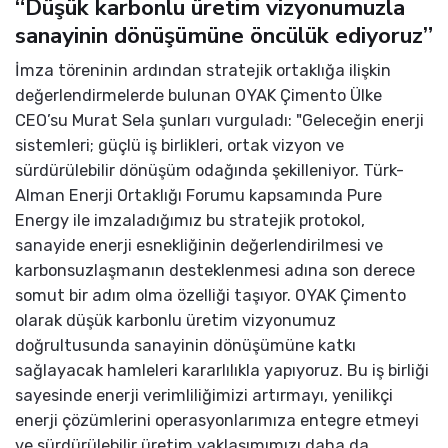
“Düşük karbonlu üretim vizyonumuzla
sanayinin dönüşümüne öncülük ediyoruz”
İmza töreninin ardından stratejik ortaklığa ilişkin
değerlendirmelerde bulunan OYAK Çimento Ülke
CEO’su Murat Sela şunları vurguladı: "Geleceğin enerji
sistemleri; güçlü iş birlikleri, ortak vizyon ve
sürdürülebilir dönüşüm odağında şekilleniyor. Türk-
Alman Enerji Ortaklığı Forumu kapsamında Pure
Energy ile imzaladığımız bu stratejik protokol,
sanayide enerji esnekliğinin değerlendirilmesi ve
karbonsuzlaşmanın desteklenmesi adına son derece
somut bir adım olma özelliği taşıyor. OYAK Çimento
olarak düşük karbonlu üretim vizyonumuz
doğrultusunda sanayinin dönüşümüne katkı
sağlayacak hamleleri kararlılıkla yapıyoruz. Bu iş birliği
sayesinde enerji verimliliğimizi artırmayı, yenilikçi
enerji çözümlerini operasyonlarımıza entegre etmeyi
ve sürdürülebilir üretim yaklaşımımızı daha da