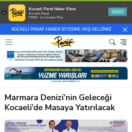
Kocaeli Paraf Haber Sitesi
İNDİR
×
Kocaeli Paraf
FREE - In Google Play
KOCAELİ PARAF HABER SİTESİNE HOŞ GELDİNİZ
Marmara Denizi’nin Geleceği
Kocaeli’de Masaya Yatırılacak