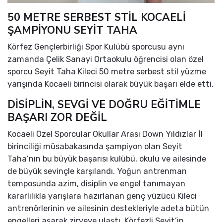
50 METRE SERBEST STİL KOCAELİ
ŞAMPİYONU SEYİT TAHA
Körfez Gençlerbirliği Spor Kulübü sporcusu aynı
zamanda Çelik Sanayi Ortaokulu öğrencisi olan özel
sporcu Seyit Taha Kileci 50 metre serbest stil yüzme
yarışında Kocaeli birincisi olarak büyük başarı elde etti.
DİSİPLİN, SEVGİ VE DOĞRU EĞİTİMLE
BAŞARI ZOR DEĞİL
Kocaeli Özel Sporcular Okullar Arası Down Yıldızlar İl
birinciliği müsabakasında şampiyon olan Seyit
Taha’nın bu büyük başarısı kulübü, okulu ve ailesinde
de büyük sevinçle karşılandı. Yoğun antrenman
temposunda azim, disiplin ve engel tanımayan
kararlılıkla yarışlara hazırlanan genç yüzücü Kileci
antrenörlerinin ve ailesinin destekleriyle adeta bütün
engelleri aşarak zirveye ulaştı. Körfezli Seyit’in