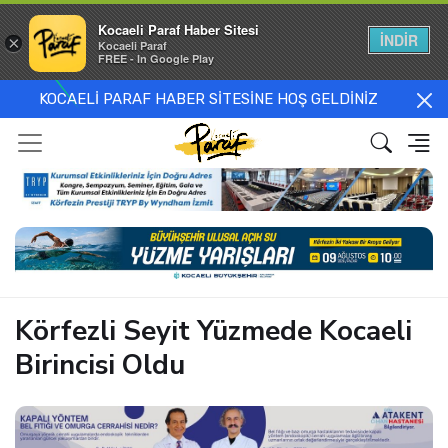
Kocaeli Paraf Haber Sitesi
İNDİR
×
Kocaeli Paraf
FREE - In Google Play
KOCAELİ PARAF HABER SİTESİNE HOŞ GELDİNİZ
Körfezli Seyit Yüzmede Kocaeli
Birincisi Oldu