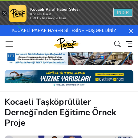
Kocaeli Paraf Haber Sitesi
İNDİR
×
Kocaeli Paraf
FREE - In Google Play
KOCAELİ PARAF HABER SİTESİNE HOŞ GELDİNİZ
Kocaeli Taşköprülüler
Derneği’nden Eğitime Örnek
Proje