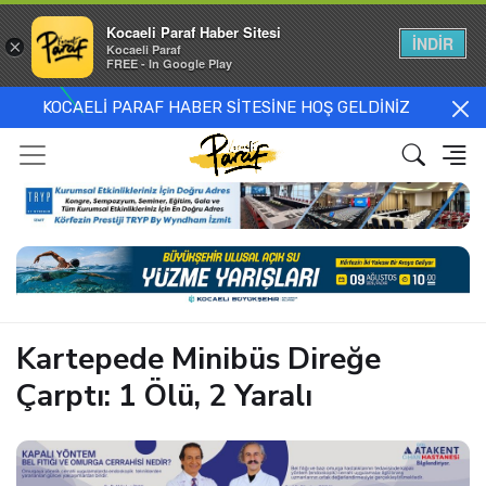
Kocaeli Paraf Haber Sitesi
İNDİR
×
Kocaeli Paraf
FREE - In Google Play
KOCAELİ PARAF HABER SİTESİNE HOŞ GELDİNİZ
Kartepede Minibüs Direğe
Çarptı: 1 Ölü, 2 Yaralı