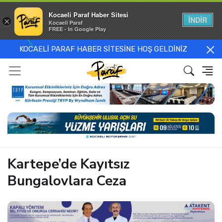
Kocaeli Paraf Haber Sitesi
İNDİR
×
Kocaeli Paraf
FREE - In Google Play
KOCAELİ PARAF HABER SİTESİNE HOŞ GELDİNİZ
Kartepe’de Kayıtsız
Bungalovlara Ceza