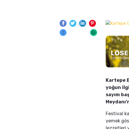
Kartepe B
yoğun ilg
sayım baş
Meydanı’n
Festival k
yemek göste
lezzetleri