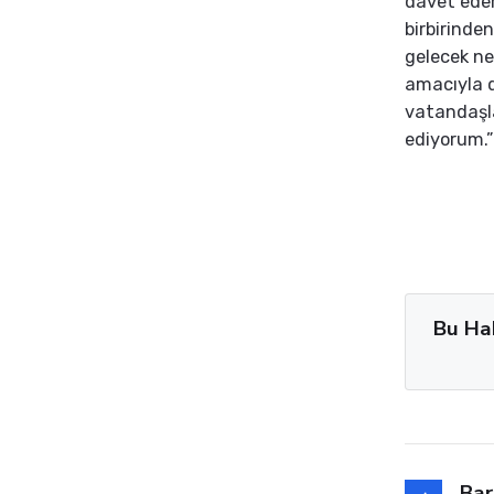
davet eder
birbirinden
gelecek ne
amacıyla 
vatandaşla
ediyorum.”
Bu Ha
Bar