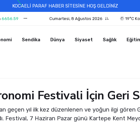
KOCAELİ PARAF HABER SİTESİNE HOŞ GELDİNİZ
n
6656.59
Cumartesi, 8 Ağustos 2026
19°C Ko
onomi
Sendika
Dünya
Siyaset
Sağlık
Eğiti
onomi Festivali İçin Geri 
an geçen yıl ilk kez düzenlenen ve yoğun ilgi gören 
ladı. Festival, 7 Haziran Pazar günü Kartepe Kent Mey