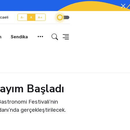
caeli
A-
A
A+
m
Sendika
Sayım Başladı
Gastronomi Festivali’nin
danı’nda gerçekleştirilecek.