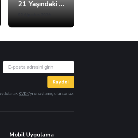
21 Yaşındaki Efe Berat Mama Hayatını Kaybetti
Büyükakın’dan Net Mesaj: 2028’e Hazırız
02 Ağustos 2026
05 Ağustos 2026
Kaydol
aydolarak
KVKK
'yı onaylamış olursunuz.
Mobil Uygulama