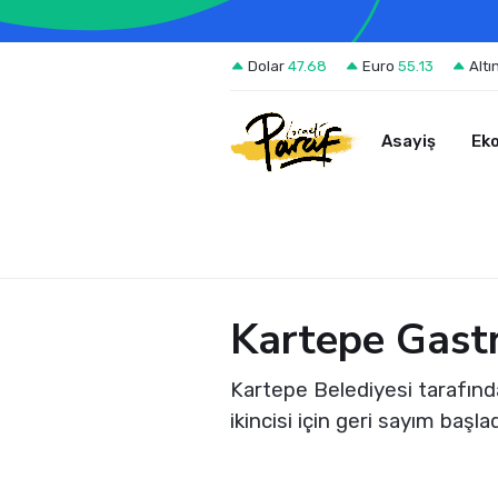
Dolar
47.68
Euro
55.13
Altı
Asayiş
Ek
Kartepe Gastr
Kartepe Belediyesi tarafınd
ikincisi için geri sayım baş