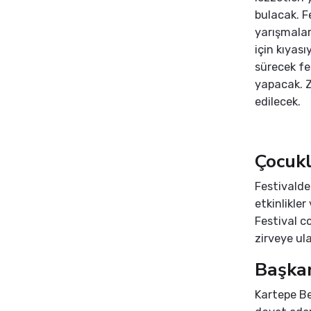
bulacak. F
yarışmalar
için kıyas
sürecek fes
yapacak. Z
edilecek.
Çocukl
Festivalde
etkinlikler
Festival c
zirveye ul
Başka
Kartepe Be