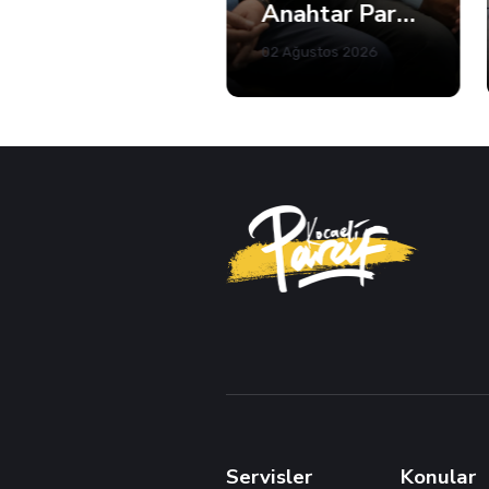
Kandıra'da 5 Plajda Denize Girmek Yasaklandı
Anahtar Parti Kocaeli Teşkilatı Tam Kadro Toplandı
02 Ağustos 2026
02 Ağustos 2026
Servisler
Konular