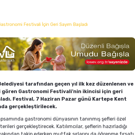
elediyesi tarafından geçen yıl ilk kez düzenlenen ve
i gören Gastronomi Festivali’nin ikincisi için geri
ladı. Festival, 7 Haziran Pazar günü Kartepe Kent
da gerçekleştirilecek.
apsamında gastronomi dünyasının tanınmış şefleri özel
rileri gerçekleştirecek. Katılımcılar, şeflerin hazırladığı
 yakından takip ederken mutfak sırlarını da öğrenme fırsatı