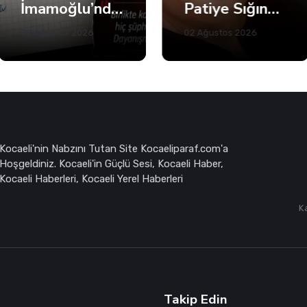
İmamoğlu’ndan Fatma Başkan’a Dayanışma Mektubu
Patiye Sığınan İnsan
02 Ağustos 2026
02 Ağustos 2026
Kocaeli'nin Nabzını Tutan Site Kocaeliparaf.com'a
Hoşgeldiniz. Kocaeli'in Güçlü Sesi, Kocaeli Haber,
Kocaeli Haberleri, Kocaeli Yerel Haberleri
K
Takip Edin