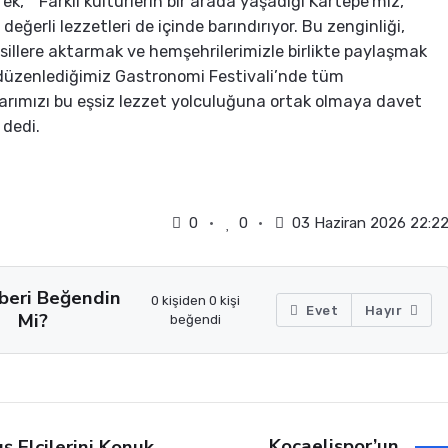
ek, “Farklı kültürlerin bir arada yaşadığı Kartepe’miz,
 değerli lezzetleri de içinde barındırıyor. Bu zenginliği,
sillere aktarmak ve hemşehrilerimizle birlikte paylaşmak
düzenlediğimiz Gastronomi Festivali’nde tüm
rımızı bu eşsiz lezzet yolculuğuna ortak olmaya davet
 dedi.
0
0
03 Haziran 2026 22:2
beri Beğendin
0 kişiden 0 kişi
Evet
Hayır
Mi?
beğendi
Kocaelispor’un
ış Elçilerini Konuk