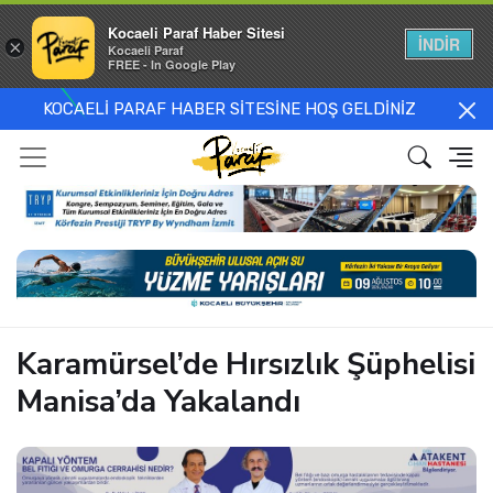
Kocaeli Paraf Haber Sitesi
İNDİR
×
Kocaeli Paraf
FREE - In Google Play
KOCAELİ PARAF HABER SİTESİNE HOŞ GELDİNİZ
Karamürsel’de Hırsızlık Şüphelisi
Manisa’da Yakalandı