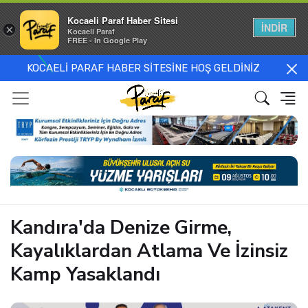
Kocaeli Paraf Haber Sitesi
İNDİR
×
Kocaeli Paraf
FREE - In Google Play
KOCAELİ PARAF HABER SİTESİNE HOŞ GELDİNİZ
Kandıra'da Denize Girme,
Kayalıklardan Atlama Ve İzinsiz
Kamp Yasaklandı