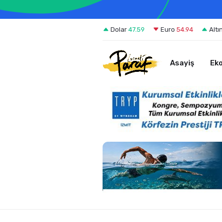
Dolar
47.59
Euro
54.94
Altı
Asayiş
Ek