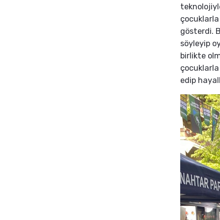
teknolojiyl
çocuklarla
gösterdi. 
söyleyip o
birlikte o
çocuklarla
edip hayal