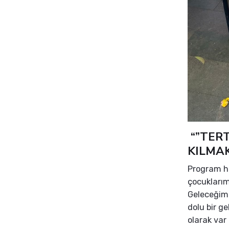
“”TERT
KILMA
Program ha
çocukları
Geleceğimi
dolu bir g
olarak var