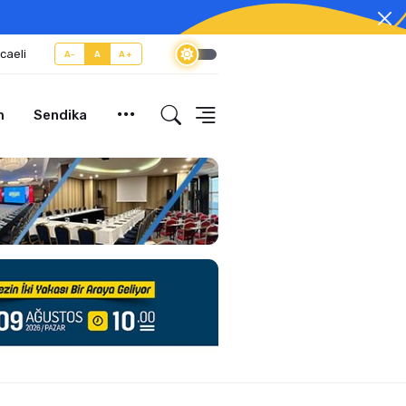
caeli
A-
A
A+
m
Sendika