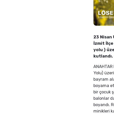
23 Nisan
İzmit İlç
yolu ) üz
kutlandı.
ANAHTAR Pa
Yolu) üzeri
bayram ala
boyama etk
bir çocuk 
balonlar d
boyandı. R
minikleri 