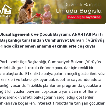
 Ulusal Egemenlik ve Çocuk Bayramı, ANAHTAR Parti
e Başkanlığı tarafından Cumhuriyet Bulvarı ( yürüyüş
erinde düzenlenen anlamlı etkinliklerle coşkuyla
rti İzmit İlçe Başkanlığı, Cumhuriyet Bulvarı (Yürüyüş
ndeki Ulugazi İlkokulu önünde çocuklar için renkli bir
nı oluşturdu. Etkinlikte palyaçoların neşeli gösterileri, yüz
inlikleri ve teknolojik oyuncak robotlar sayesinde adeta
şenliği yaşandı. Titizlikle planlanan programda çocuklara
ağıtıldı, yüzleri bayram coşkusunu yansıtan motiflerle
engârenk kıyafetli palyaçoların sergilediği gösteriler
kahkahaya boğarken, interaktif robotlarla tanışan çocuklar