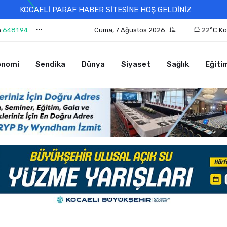
KOCAELİ PARAF HABER SİTESİNE HOŞ GELDİNİZ
n
6481.94
Cuma, 7 Ağustos 2026
22°C Ko
onomi
Sendika
Dünya
Siyaset
Sağlık
Eğiti