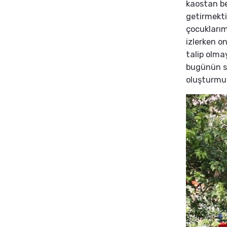
kaostan be
getirmekti
çocuklarımı
izlerken on
talip olmay
bugünün si
oluşturmu