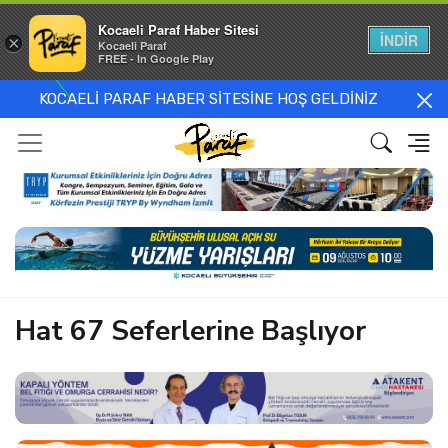
Kocaeli Paraf Haber Sitesi
İNDİR
×
Kocaeli Paraf
FREE - In Google Play
KOCAELİ PARAF HABER SİTESİNE HOŞ GELDİNİZ
Hat 67 Seferlerine Başlıyor