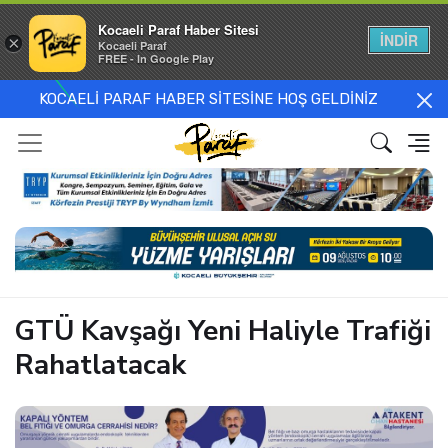
Kocaeli Paraf Haber Sitesi
İNDİR
×
Kocaeli Paraf
FREE - In Google Play
KOCAELİ PARAF HABER SİTESİNE HOŞ GELDİNİZ
GTÜ Kavşağı Yeni Haliyle Trafiği
Rahatlatacak