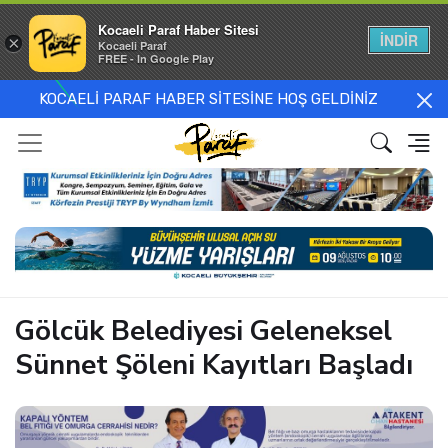
Kocaeli Paraf Haber Sitesi
İNDİR
×
Kocaeli Paraf
FREE - In Google Play
KOCAELİ PARAF HABER SİTESİNE HOŞ GELDİNİZ
Gölcük Belediyesi Geleneksel
Sünnet Şöleni Kayıtları Başladı