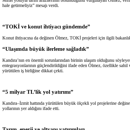
Miras yoluyla tarım arazilerinin bölündüğünü vurgulayan Ölmez, veriml
hale getirmeliyiz” mesajı verdi.
“TOKİ ve konut ihtiyacı gündemde”
Konut ihtiyacına da değinen Ölmez, TOKİ projeleri için ilgili bakanlıkla
“Ulaşımda büyük ilerleme sağladık”
Kandıra’nın en önemli sorunlarından birinin ulaşım olduğunu söyleyen 
entegrasyonlarının güçlendirildiğini ifade eden Ölmez, özellikle sahi
yürütülen iş birliğine dikkat çekti.
“5 milyar TL’lik yol yatırımı”
Kandıra–İzmit hattında yürütülen büyük ölçekli yol projelerine değinen
yollarının yer aldığını ifade etti.
Tarım, enerji ve altyapı yatırımları