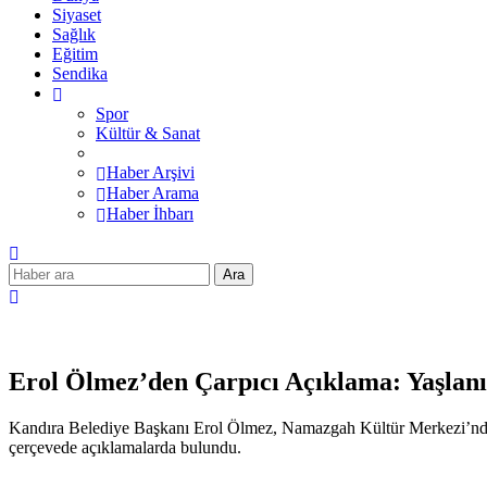
Siyaset
Sağlık
Eğitim
Sendika
Spor
Kültür & Sanat
Haber Arşivi
Haber Arama
Haber İhbarı
Ara
Erol Ölmez’den Çarpıcı Açıklama: Yaşlan
Kandıra Belediye Başkanı Erol Ölmez, Namazgah Kültür Merkezi’nde dü
çerçevede açıklamalarda bulundu.