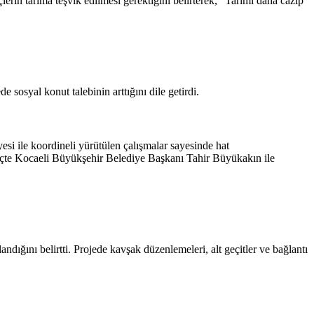
rin tarıma teşvik edilmesi gerektiğini belirterek, “Tarımı daha cazip
 sosyal konut talebinin arttığını dile getirdi.
si ile koordineli yürütülen çalışmalar sayesinde hat
üreçte Kocaeli Büyükşehir Belediye Başkanı Tahir Büyükakın ile
dığını belirtti. Projede kavşak düzenlemeleri, alt geçitler ve bağlantı