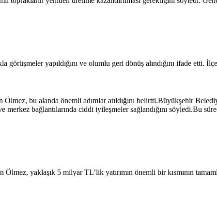
i toprakların yeniden üretime kazandırılması gerektiğini söyledi. Gençle
 görüşmeler yapıldığını ve olumlu geri dönüş alındığını ifade etti. İlçede
Ölmez, bu alanda önemli adımlar atıldığını belirtti.Büyükşehir Belediye
l ve merkez bağlantılarında ciddi iyileşmeler sağlandığını söyledi.Bu s
 Ölmez, yaklaşık 5 milyar TL’lik yatırımın önemli bir kısmının tamamlan