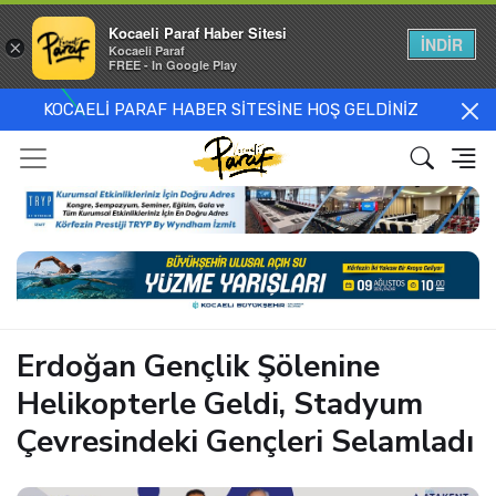
Kocaeli Paraf Haber Sitesi
İNDİR
×
Kocaeli Paraf
FREE - In Google Play
KOCAELİ PARAF HABER SİTESİNE HOŞ GELDİNİZ
Erdoğan Gençlik Şölenine
Helikopterle Geldi, Stadyum
Çevresindeki Gençleri Selamladı