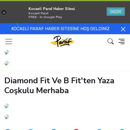
Kocaeli Paraf Haber Sitesi
İNDİR
×
Kocaeli Paraf
FREE - In Google Play
KOCAELİ PARAF HABER SİTESİNE HOŞ GELDİNİZ
Diamond Fit Ve B Fit'ten Yaza
Coşkulu Merhaba