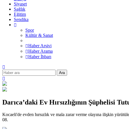
Siyaset
Sağlık
Eğitim
Sendika
Spor
Kültür & Sanat
Haber Arşivi
Haber Arama
Haber İhbarı
Ara
Darıca’daki Ev Hırsızlığının Şüphelisi Tut
Kocaeli'de evden hırsızlık ve mala zarar verme olayına ilişkin yürüt
08.