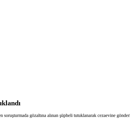
uklandı
ülen soruşturmada gözaltına alınan şüpheli tutuklanarak cezaevine gönd