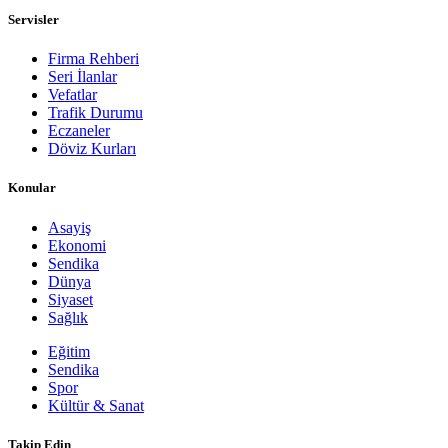
Servisler
Firma Rehberi
Seri İlanlar
Vefatlar
Trafik Durumu
Eczaneler
Döviz Kurları
Konular
Asayiş
Ekonomi
Sendika
Dünya
Siyaset
Sağlık
Eğitim
Sendika
Spor
Kültür & Sanat
Takip Edin