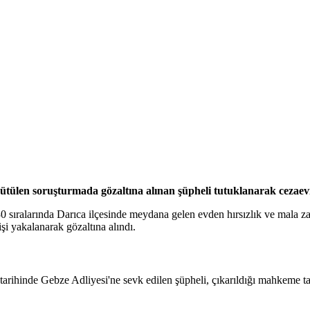
ürütülen soruşturmada gözaltına alınan şüpheli tutuklanarak cezaev
ıralarında Darıca ilçesinde meydana gelen evden hırsızlık ve mala zarar
şi yakalanarak gözaltına alındı.
rihinde Gebze Adliyesi'ne sevk edilen şüpheli, çıkarıldığı mahkeme ta