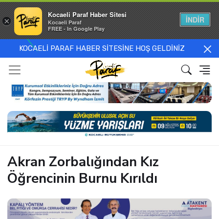
Kocaeli Paraf Haber Sitesi
İNDİR
×
Kocaeli Paraf
FREE - In Google Play
KOCAELİ PARAF HABER SİTESİNE HOŞ GELDİNİZ
Akran Zorbalığından Kız
Öğrencinin Burnu Kırıldı